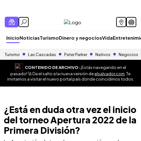
Inicio
Noticias
Turismo
Dinero y negocios
Vida
Entretenim
Turismo
Las Cascadas
Peter Parker
Nativos
Negocios
CONTENIDO DE ARCHIVO:
¡Estás navegando en el
pasado! 🚀 Da el salto a la nueva versión de
elsalvador.com
. Te
invitamos a visitar el nuevo portal país donde coincidimos todos.
¿Está en duda otra vez el inicio
del torneo Apertura 2022 de la
Primera División?