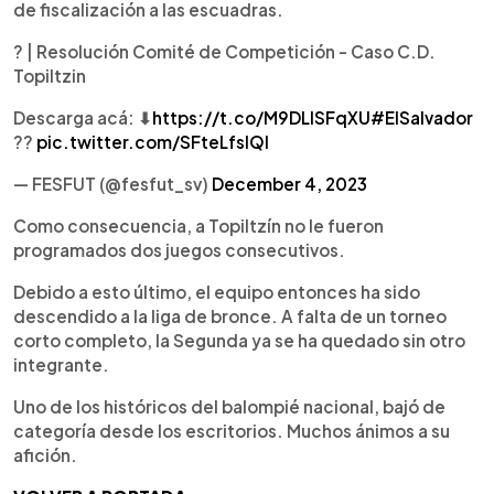
de fiscalización a las escuadras.
? | Resolución Comité de Competición - Caso C.D.
Topiltzin
Descarga acá: ⬇
https://t.co/M9DLlSFqXU
#ElSalvador
??
pic.twitter.com/SFteLfslQl
— FESFUT (@fesfut_sv)
December 4, 2023
Como consecuencia, a Topiltzín no le fueron
programados dos juegos consecutivos.
Debido a esto último, el equipo entonces ha sido
descendido a la liga de bronce. A falta de un torneo
corto completo, la Segunda ya se ha quedado sin otro
integrante.
Uno de los históricos del balompié nacional, bajó de
categoría desde los escritorios. Muchos ánimos a su
afición.