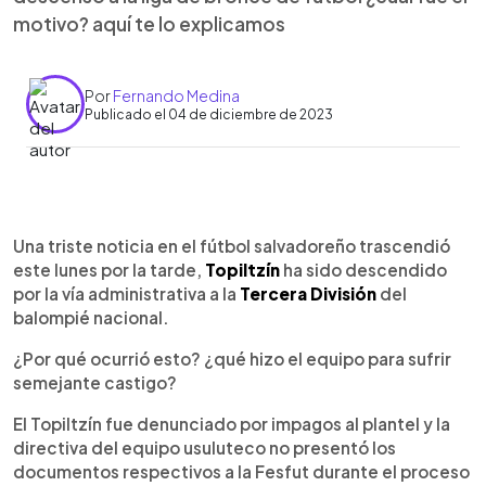
motivo? aquí te lo explicamos
Por
Fernando Medina
Publicado el 04 de diciembre de 2023
0:00
►
Escuchar artículo
Una triste noticia en el fútbol salvadoreño trascendió
este lunes por la tarde,
Topiltzín
ha sido descendido
por la vía administrativa a la
Tercera División
del
balompié nacional.
¿Por qué ocurrió esto? ¿qué hizo el equipo para sufrir
semejante castigo?
El Topiltzín fue denunciado por impagos al plantel y la
directiva del equipo usuluteco no presentó los
documentos respectivos a la Fesfut durante el proceso