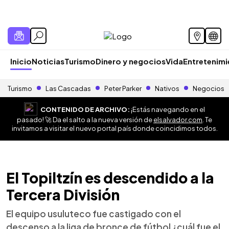
Inicio
Noticias
Turismo
Dinero y negocios
Vida
Entretenim
Turismo
Las Cascadas
Peter Parker
Nativos
Negocios
CONTENIDO DE ARCHIVO:
¡Estás navegando en el
pasado! 🚀 Da el salto a la nueva versión de
elsalvador.com
. Te
invitamos a visitar el nuevo portal país donde coincidimos todos.
El Topiltzín es descendido a la
Tercera División
El equipo usuluteco fue castigado con el
descenso a la liga de bronce de fútbol ¿cuál fue el