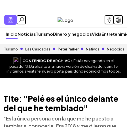
Inicio
Noticias
Turismo
Dinero y negocios
Vida
Entretenim
Turismo
Las Cascadas
Peter Parker
Nativos
Negocios
CONTENIDO DE ARCHIVO:
¡Estás navegando en el
pasado! 🚀 Da el salto a la nueva versión de
elsalvador.com
. Te
invitamos a visitar el nuevo portal país donde coincidimos todos.
Tite: "Pelé es el único delante
del que he temblado"
"Es la única persona con la que me he puesto a
temblar al conocerle. Era 2018 y me dijeron que