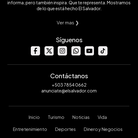
informa, pero también inspira. Que te representa. Mostramos
de lo que está hecho El Salvador.
Ver mas ❯
Síguenos
Contáctanos
+503 7854 0662
anunciate@elsalvador.com
Inicio
Turismo
Noticias
Vida
Entretenimiento
Deportes
Dinero y Negocios