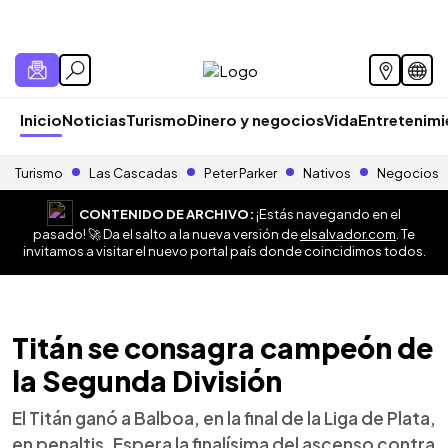
Inicio
Noticias
Turismo
Dinero y negocios
Vida
Entretenim
Turismo
Las Cascadas
Peter Parker
Nativos
Negocios
CONTENIDO DE ARCHIVO:
¡Estás navegando en el
pasado! 🚀 Da el salto a la nueva versión de
elsalvador.com
. Te
invitamos a visitar el nuevo portal país donde coincidimos todos.
Titán se consagra campeón de
la Segunda División
El Titán ganó a Balboa, en la final de la Liga de Plata,
en penaltis. Espera la finalísima del ascenso contra