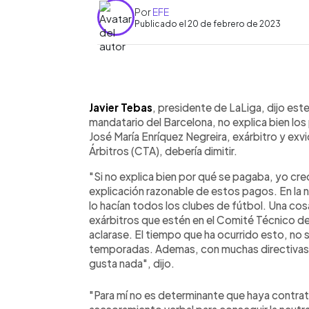
Por
EFE
Publicado el 20 de febrero de 2023
0:00
Facebook
Twitter
►
Escuchar artículo
Javier Tebas
, presidente de LaLiga, dijo este
mandatario del Barcelona, no explica bien los
José María Enríquez Negreira, exárbitro y ex
Árbitros (CTA), debería dimitir.
"Si no explica bien por qué se pagaba, yo creo
explicación razonable de estos pagos. En la 
lo hacían todos los clubes de fútbol. Una co
exárbitros que estén en el Comité Técnico de
aclarase. El tiempo que ha ocurrido esto, n
temporadas. Ademas, con muchas directivas,
gusta nada", dijo.
"Para mí no es determinante que haya contrat