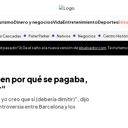
urismo
Dinero y negocios
Vida
Entretenimiento
Deportes
Ento
s Cascadas
Peter Parker
Nativos
Negocios
Centro Histór
 pasado! 🚀 Da el salto a la nueva versión de
elsalvador.com
. Te invitam
bien por qué se pagaba,
r"
yo creo que sí (debería dimitir)", dijo
ntroversia entre Barcelona y los