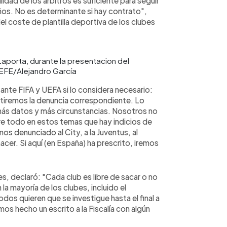
idad de los árbitros es suficiente para seguir
os. No es determinante si hay contrato",
del coste de plantilla deportiva de los clubes
Laporta, durante la presentacion del
 EFE/Alejandro García
ante FIFA y UEFA si lo considera necesario:
itiremos la denuncia correspondiente. Lo
más datos y más circunstancias. Nosotros no
re todo en estos temas que hay indicios de
s denunciado al City, a la Juventus, al
cer. Si aquí (en España) ha prescrito, iremos
s, declaró: "Cada club es libre de sacar o no
a mayoría de los clubes, incluido el
dos quieren que se investigue hasta el final a
s hecho un escrito a la Fiscalía con algún