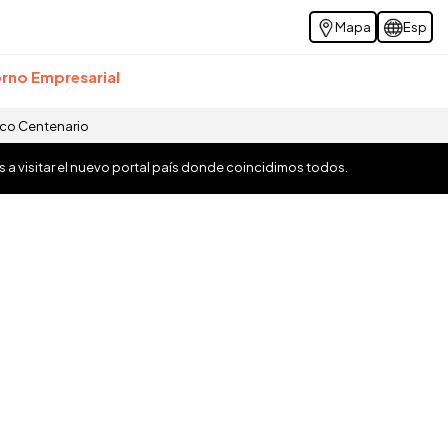
Mapa
Esp
rno Empresarial
ico Centenario
os a visitar el nuevo portal país donde coincidimos todos.