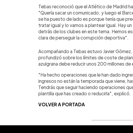
Tebas reconoció que el Atlético de Madrid ha
"Quería sacar un comunicado, y luego el Barc
se ha puesto de lado es porque tenía que pre
tratar igual y lo vamos a plantear igual. Hay
detrás de los clubes en este tema. Hemos es
clara de perseguir la corrupción deportiva".
Acompañando a Tebas estuvo Javier Gómez, d
profundizó sobre los límites de coste de plant
azulgrana debe reducir unos 200 millones de 
"Ha hecho operaciones que le han dado ingres
ingresos no están la temporada que viene, has
Tendrás que seguir haciendo operaciones que
plantilla que has creado o reducirla", explicó.
VOLVER A PORTADA