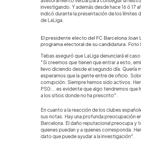
asesoramiento verbal para conseguir la neutral
investigando. Y además desde hace 16 ó 17 añ
indicó durante la presentación de los límites 
de LaLiga.
El presidente electo del FC Barcelona Joan 
programa electoral de su candidatura. Foto
Tebas aseguró que LaLiga denunciará el caso 
"Si creemos que tienen que entrar a esto, em
llevo diciendo desde el segundo día. Quería 
esperamos que la gente entre de oficio. Sob
corrupción. Siempre hemos sido activos. Hemo
PSG... es evidente que algo tendremos que ha
a los sitios donde no ha prescrito".
En cuanto a la reacción de los clubes españole
sus notas. Hay una profunda preocupación en l
Barcelona. El daño reputacional preocupa y to
quienes puedan y a quienes corresponda. Hemo
dato que puede ayudar a la investigación".