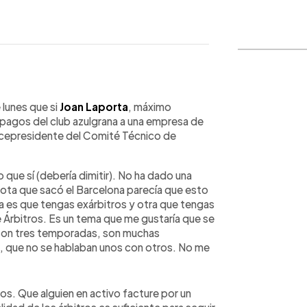
WhatsApp
Copiar link
 lunes que si
Joan Laporta
, máximo
 pagos del club azulgrana a una empresa de
vicepresidente del Comité Técnico de
 que sí (debería dimitir). No ha dado una
nota que sacó el Barcelona parecía que esto
sa es que tengas exárbitros y otra que tengas
 Árbitros. Es un tema que me gustaría que se
o son tres temporadas, son muchas
 que no se hablaban unos con otros. No me
os. Que alguien en activo facture por un