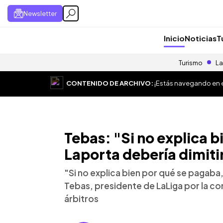
Newsletter
Inicio
Noticias
T
Turismo
La
CONTENIDO DE ARCHIVO:
¡Estás navegando en el
Tebas: "Si no explica 
Laporta debería dimiti
"Si no explica bien por qué se pagaba, 
Tebas, presidente de LaLiga por la co
árbitros