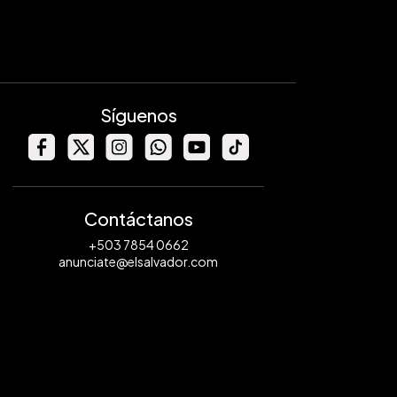
Síguenos
Contáctanos
+503 7854 0662
anunciate@elsalvador.com