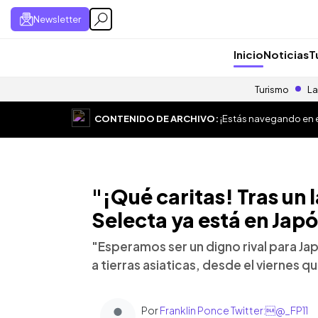
Newsletter
Inicio
Noticias
T
Turismo
La
CONTENIDO DE ARCHIVO:
¡Estás navegando en el
"¡Qué caritas! Tras un l
Selecta ya está en Jap
"Esperamos ser un digno rival para Ja
a tierras asiaticas, desde el viernes q
Por
Franklin Ponce Twitter:@_FP11