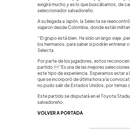
exigirá mucho y es lo que buscábamos, de car
seleccionador salvadoreño.
A su llegada a Japón, la Selecta se reencontr
viajaron desde Colombia, donde están milita
“El grupo está bien. Ha sido un largo viaje, p
los hermanos, para saber si podrán entrenar c
Selecta.
Por parte de los jugadores, estos reconocen
partido:“Es una de las mejores selecciones
este tipo de experiencia. Esperamos estar a 
que se incorporó de última hora a la convoca
no pudo salir de Estados Unidos, por temas d
Este partido se disputará en el Toyota Stadiu
salvadoreño.
VOLVER A PORTADA