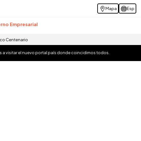
Mapa
Esp
rno Empresarial
ico Centenario
os a visitar el nuevo portal país donde coincidimos todos.