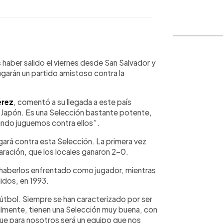
WhatsApp
Copiar link
as haber salido el viernes desde San Salvador y
ugarán un partido amistoso contra la
érez
, comentó a su llegada a este país
a Japón. Es una Selección bastante potente,
ndo juguemos contra ellos”.
gará contra esta Selección. La primera vez
aración, que los locales ganaron 2-0.
 haberlos enfrentado como jugador, mientras
idos, en 1993.
fútbol. Siempre se han caracterizado por ser
almente, tienen una Selección muy buena, con
que para nosotros será un equipo que nos