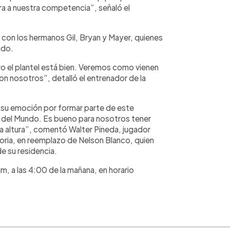
a a nuestra competencia”, señaló el
ó con los hermanos Gil, Bryan y Mayer, quienes
ndo.
ero el plantel está bien. Veremos como vienen
on nosotros”, detalló el entrenador de la
 su emoción por formar parte de este
 del Mundo. Es bueno para nosotros tener
la altura”, comentó Walter Pineda, jugador
toria, en reemplazo de Nelson Blanco, quien
e su residencia.
m, a las 4:00 de la mañana, en horario