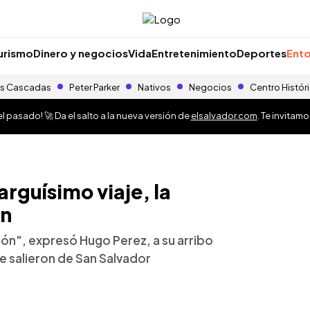
urismo
Dinero y negocios
Vida
Entretenimiento
Deportes
Ento
s Cascadas
Peter Parker
Nativos
Negocios
Centro Histór
 pasado! 🚀 Da el salto a la nueva versión de
elsalvador.com
. Te invitam
arguísimo viaje, la
ón
pón", expresó Hugo Perez, a su arribo
ue salieron de San Salvador