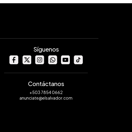
Síguenos
Contáctanos
+503 7854 0662
anunciate@elsalvador.com