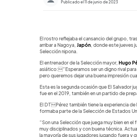
Publicado el 11 de junio de 2023
0:00
Facebook
Twitter
►
Escuchar artículo
El rostro reflejaba el cansancio del grupo, tr
arribar a Nagoya,
Japón
, donde este jueves j
Selección nipona.
El entrenador de la Selección mayor,
Hugo P
asiático:“Esperamos ser un digno rival par
pero queremos dejar una buena impresión cua
Esta es la segunda ocasión que El Salvador ju
fue en el 2019, también en un partido de prep
El DTPérez también tiene la experiencia de
formaba parte de la Selección de Estados Un
“Son una Selección que juega muy bien en el 
muy disciplinados y con buena técnica. Actu
la mayoría de sus jugadores jugando fuera y 