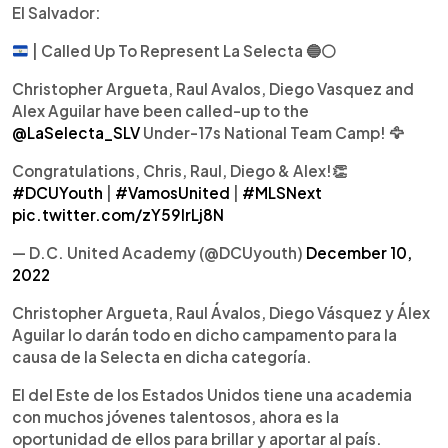
El Salvador:
| Called Up To Represent La Selecta
🔵
⚪️
Christopher Argueta, Raul Avalos, Diego Vasquez and
Alex Aguilar have been called-up to the
@LaSelecta_SLV
Under-17s National Team Camp! 🦅
Congratulations, Chris, Raul, Diego & Alex!👏
#DCUYouth
|
#VamosUnited
|
#MLSNext
pic.twitter.com/zY59lrLj8N
— D.C. United Academy (@DCUyouth)
December 10,
2022
Christopher Argueta, Raul Ávalos, Diego Vásquez y Álex
Aguilar lo darán todo en dicho campamento para la
causa de la Selecta en dicha categoría.
El del Este de los Estados Unidos tiene una academia
con muchos jóvenes talentosos, ahora es la
oportunidad de ellos para brillar y aportar al país.