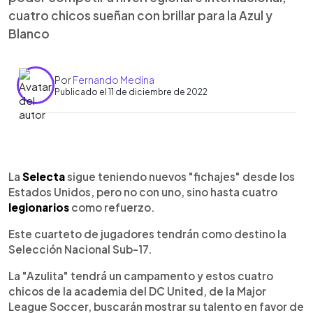
cuatro chicos sueñan con brillar para la Azul y
Blanco
Por
Fernando Medina
Publicado el 11 de diciembre de 2022
0:00
►
Escuchar artículo
La
Selecta
sigue teniendo nuevos "fichajes" desde los
Estados Unidos, pero no con uno, sino hasta cuatro
legionarios
como refuerzo.
Este cuarteto de jugadores tendrán como destino la
Selección Nacional Sub-17.
La "Azulita" tendrá un campamento y estos cuatro
chicos de la academia del DC United, de la Major
League Soccer, buscarán mostrar su talento en favor de