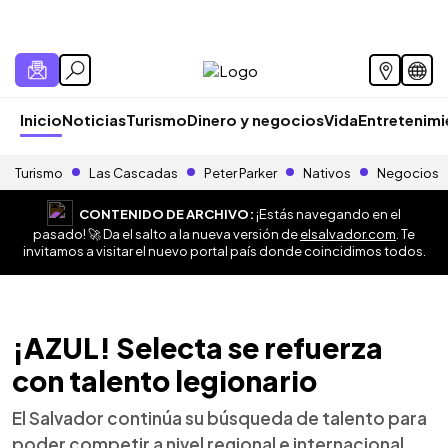
Inicio
Noticias
Turismo
Dinero y negocios
Vida
Entretenim
Turismo
Las Cascadas
Peter Parker
Nativos
Negocios
CONTENIDO DE ARCHIVO:
¡Estás navegando en el
pasado! 🚀 Da el salto a la nueva versión de
elsalvador.com
. Te
invitamos a visitar el nuevo portal país donde coincidimos todos.
¡AZUL! Selecta se refuerza
con talento legionario
El Salvador continúa su búsqueda de talento para
poder competir a nivel regional e internacional,