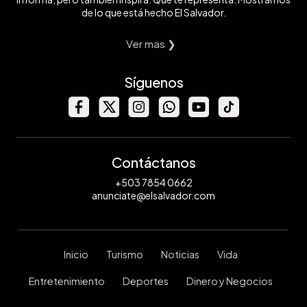
de lo que está hecho El Salvador.
Ver mas ❯
Síguenos
Contáctanos
+503 7854 0662
anunciate@elsalvador.com
Inicio
Turismo
Noticias
Vida
Entretenimiento
Deportes
Dinero y Negocios