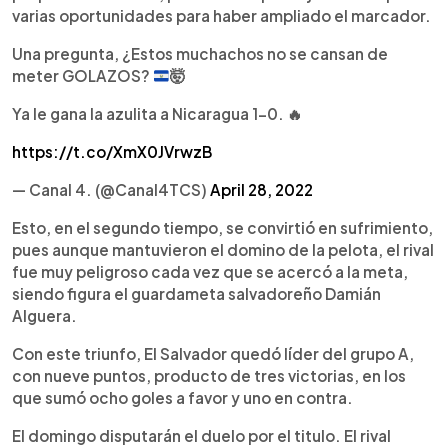
varias oportunidades para haber ampliado el marcador.
Una pregunta, ¿Estos muchachos no se cansan de
meter GOLAZOS?
🤯
Ya le gana la azulita a Nicaragua 1-0. 🔥
https://t.co/XmX0JVrwzB
— Canal 4. (@Canal4TCS)
April 28, 2022
Esto, en el segundo tiempo, se convirtió en sufrimiento,
pues aunque mantuvieron el domino de la pelota, el rival
fue muy peligroso cada vez que se acercó a la meta,
siendo figura el guardameta salvadoreño Damián
Alguera.
Con este triunfo, El Salvador quedó líder del grupo A,
con nueve puntos, producto de tres victorias, en los
que sumó ocho goles a favor y uno en contra.
El domingo disputarán el duelo por el titulo. El rival