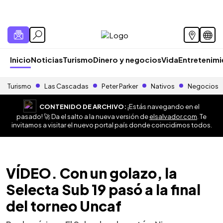
Inicio
Noticias
Turismo
Dinero y negocios
Vida
Entretenim
Turismo
Las Cascadas
Peter Parker
Nativos
Negocios
CONTENIDO DE ARCHIVO:
¡Estás navegando en el
pasado! 🚀 Da el salto a la nueva versión de
elsalvador.com
. Te
invitamos a visitar el nuevo portal país donde coincidimos todos.
VÍDEO. Con un golazo, la
Selecta Sub 19 pasó a la final
del torneo Uncaf