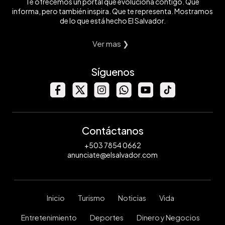
Te ofrecemos un portal que evoluciona contigo. Que
informa, pero también inspira. Que te representa. Mostramos
de lo que está hecho El Salvador.
Ver mas ❯
Síguenos
Contáctanos
+503 7854 0662
anunciate@elsalvador.com
Inicio
Turismo
Noticias
Vida
Entretenimiento
Deportes
Dinero y Negocios