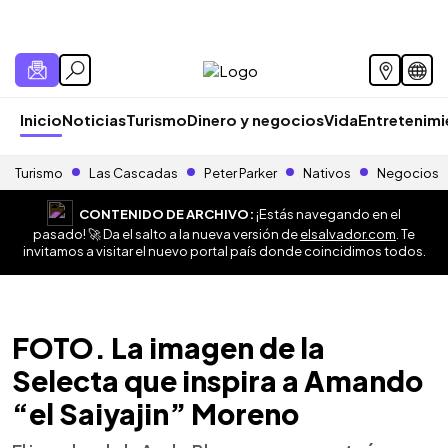
Inicio
Noticias
Turismo
Dinero y negocios
Vida
Entretenim
Turismo
Las Cascadas
Peter Parker
Nativos
Negocios
CONTENIDO DE ARCHIVO:
¡Estás navegando en el
pasado! 🚀 Da el salto a la nueva versión de
elsalvador.com
. Te
invitamos a visitar el nuevo portal país donde coincidimos todos.
FOTO. La imagen de la
Selecta que inspira a Amando
“el Saiyajin” Moreno