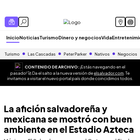
Inicio
Noticias
Turismo
Dinero y negocios
Vida
Entretenim
Turismo
Las Cascadas
Peter Parker
Nativos
Negocios
CONTENIDO DE ARCHIVO:
¡Estás navegando en el
pasado! 🚀 Da el salto a la nueva versión de
elsalvador.com
. Te
invitamos a visitar el nuevo portal país donde coincidimos todos.
La afición salvadoreña y
mexicana se mostró con buen
ambiente en el Estadio Azteca