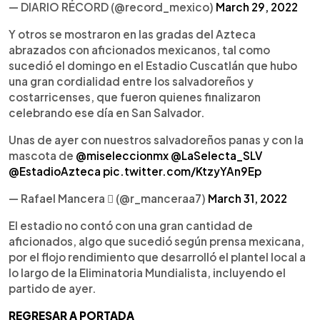
— DIARIO RÉCORD (@record_mexico)
March 29, 2022
Y otros se mostraron en las gradas del Azteca
abrazados con aficionados mexicanos, tal como
sucedió el domingo en el Estadio Cuscatlán que hubo
una gran cordialidad entre los salvadoreños y
costarricenses, que fueron quienes finalizaron
celebrando ese día en San Salvador.
Unas de ayer con nuestros salvadoreños panas y con la
mascota de
@miseleccionmx
@LaSelecta_SLV
@EstadioAzteca
pic.twitter.com/KtzyYAn9Ep
— Rafael Mancera  (@r_manceraa7)
March 31, 2022
El estadio no contó con una gran cantidad de
aficionados, algo que sucedió según prensa mexicana,
por el flojo rendimiento que desarrolló el plantel local a
lo largo de la Eliminatoria Mundialista, incluyendo el
partido de ayer.
REGRESAR A PORTADA