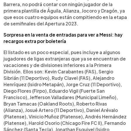
Barrera, no podrá contar con ningún jugador de la
primera plantilla de Águila, Alianza, Jocoro y Dragón, ya
que esos cuatro equipos están compitiendo en la etapa
de semifinales del Apertura 2023.
Sorpresa en la venta de entradas para ver a Messi: hay
recargos extra por boletería
El listado es un poco especial, pues incluye a algunos
jugadores de ligas extranjeras que ya se encuentran de
vacaciones y de divisiones inferiores a la Primera
División. Ellos son: Kevin Carabantes (FAS), Sergio
Sibrián (11 Deportivo), Rudy Clavel (FAS), Alejandro
Henríquez (Isidro Metapán), Jorge Cruz (11 Deportivo),
Diego Flores (Firpo), Eduardo Vigil (Fuerte San
Francisco), Jefferson Valladares (Municipal Limeño),
Bryan Tamacas (Oakland Roots), Roberto Rivas
(Alianza), Josué Artero (11 Deportivo), Daniel Arévalo
(Platense), Vinicio Muñoz (Platense), Andrés Hernández
(Platense), Harold Osorio (Chicago Fire FC II), Fernando
Sánchez (Santa Tecla), Jonathan Esquivel (Isidro