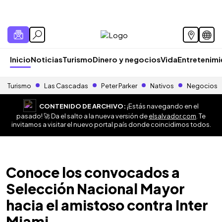
Inicio
Noticias
Turismo
Dinero y negocios
Vida
Entretenim
Turismo
Las Cascadas
Peter Parker
Nativos
Negocios
CONTENIDO DE ARCHIVO:
¡Estás navegando en el
pasado! 🚀 Da el salto a la nueva versión de
elsalvador.com
. Te
invitamos a visitar el nuevo portal país donde coincidimos todos.
Conoce los convocados a
Selección Nacional Mayor
hacia el amistoso contra Inter
Miami