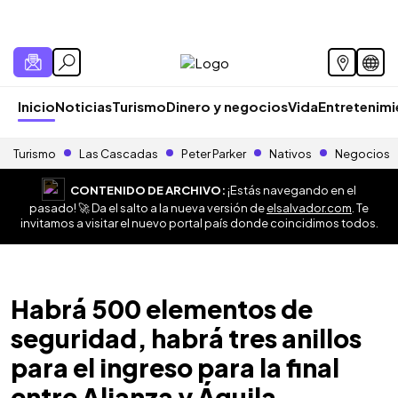
Inicio
Noticias
Turismo
Dinero y negocios
Vida
Entretenim
Turismo
Las Cascadas
Peter Parker
Nativos
Negocios
CONTENIDO DE ARCHIVO:
¡Estás navegando en el
pasado! 🚀 Da el salto a la nueva versión de
elsalvador.com
. Te
invitamos a visitar el nuevo portal país donde coincidimos todos.
Habrá 500 elementos de
seguridad, habrá tres anillos
para el ingreso para la final
entre Alianza y Águila