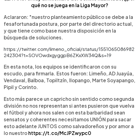
qué no se juega en la Liga Mayor?
Aclararon: "nuestro planteamiento público se debe a la
fesafortunada postura, por parte del directorio actual,
y que tiene como base nuestra disposición en la
búsqueda de soluciones.
https://twitter.com/limeno_oficial/status/1551065086982
242304?t=SOVOwdxgyggpB6ZKxXW34Q&s=19
En esta nota, los equipos se identificaron con su
escudo, para firmarla. Estos fueron: Limeño, AD Juayúa,
Vendaval, Balboa, Topiltzín, Ilopango, Marte Soyapango,
Pipil y Corinto.
Esto más parece un capricho sin sentido como segunda
división no nos representan si antes pusieron que vuelva
el fútbol y ahora nos salen con esta barbaridad sean
sensatos y coherentes necesitamos UNIÓN para sacar
esto adelante JUNTOS como salvadoreños y por amor a
lo nuestro
https://t.co/McJPZwypc0