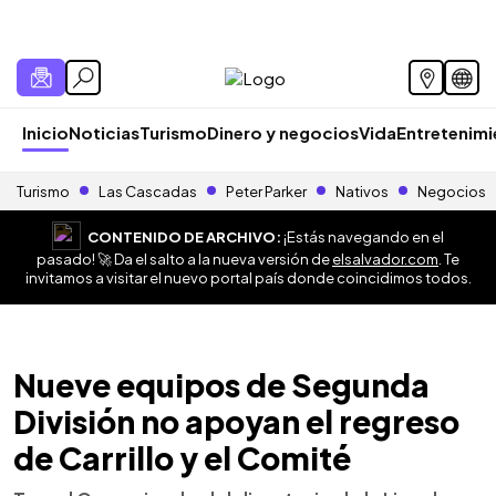
Inicio
Noticias
Turismo
Dinero y negocios
Vida
Entretenim
Turismo
Las Cascadas
Peter Parker
Nativos
Negocios
CONTENIDO DE ARCHIVO:
¡Estás navegando en el
pasado! 🚀 Da el salto a la nueva versión de
elsalvador.com
. Te
invitamos a visitar el nuevo portal país donde coincidimos todos.
Nueve equipos de Segunda
División no apoyan el regreso
de Carrillo y el Comité