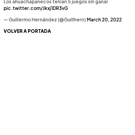
Los ahuachapanecos tenían 5 juegos sin ganar
pic.twitter.com/Jkxj1DR3vG
— Guillermo Hernández (@Guillhern)
March 20, 2022
VOLVER A PORTADA