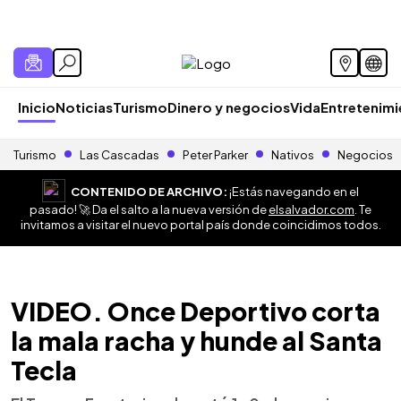
Inicio
Noticias
Turismo
Dinero y negocios
Vida
Entretenim
Turismo
Las Cascadas
Peter Parker
Nativos
Negocios
CONTENIDO DE ARCHIVO:
¡Estás navegando en el
pasado! 🚀 Da el salto a la nueva versión de
elsalvador.com
. Te
invitamos a visitar el nuevo portal país donde coincidimos todos.
VIDEO. Once Deportivo corta
la mala racha y hunde al Santa
Tecla