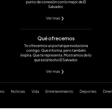
punto de conexión con lo mejor de El
Salvador.
Ver mas ❯
Qué ofrecemos
Te ofrecemos un portal que evoluciona
contigo. Que informa, pero también
inspira. Que te representa. Mostramos de lo
que está hecho El Salvador.
Ver mas ❯
smo
Noticias
Vida
Entretenimiento
Deportes
Dine