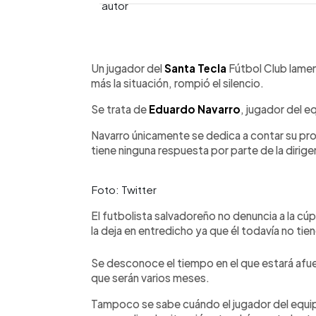
0:00
Facebook
Twitter
►
Escuchar artículo
Un jugador del
Santa Tecla
Fútbol Club lamen
más la situación, rompió el silencio.
Se trata de
Eduardo Navarro
, jugador del e
Navarro únicamente se dedica a contar su pro
tiene ninguna respuesta por parte de la dirige
Foto: Twitter
El futbolista salvadoreño no denuncia a la cúp
la deja en entredicho ya que él todavía no ti
Se desconoce el tiempo en el que estará afue
que serán varios meses.
Tampoco se sabe cuándo el jugador del equip