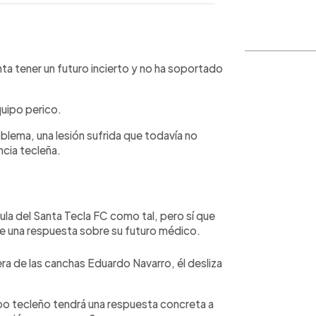
WhatsApp
Copiar link
ta tener un futuro incierto y no ha soportado
quipo perico.
blema, una lesión sufrida que todavía no
ncia tecleña.
ula del Santa Tecla FC como tal, pero sí que
ene una respuesta sobre su futuro médico.
ra de las canchas Eduardo Navarro, él desliza
o tecleño tendrá una respuesta concreta a