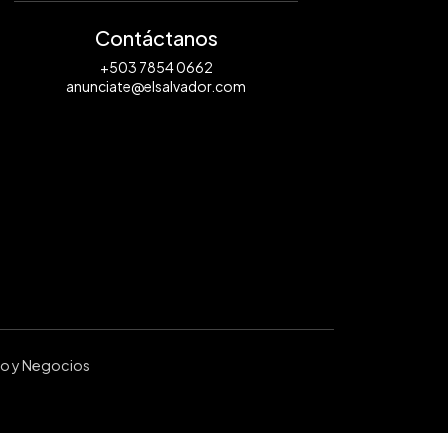
Contáctanos
+503 7854 0662
anunciate@elsalvador.com
ro y Negocios