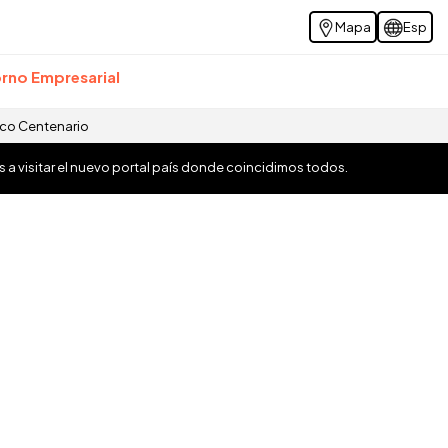
Mapa
Esp
rno Empresarial
ico Centenario
os a visitar el nuevo portal país donde coincidimos todos.