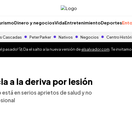
urismo
Dinero y negocios
Vida
Entretenimiento
Deportes
Ento
s Cascadas
Peter Parker
Nativos
Negocios
Centro Histór
 pasado! 🚀 Da el salto a la nueva versión de
elsalvador.com
. Te invitam
a a la deriva por lesión
 está en serios aprietos de salud y no
esional