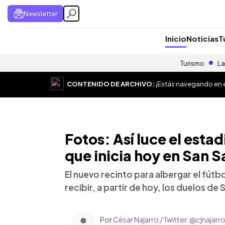
Newsletter
Inicio
Noticias
T
Turismo
La
CONTENIDO DE ARCHIVO:
¡Estás navegando en el
Fotos: Así luce el estad
que inicia hoy en San 
El nuevo recinto para albergar el fútbol
recibir, a partir de hoy, los duelos de
Por
César Najarro / Twitter: @cjnajarr