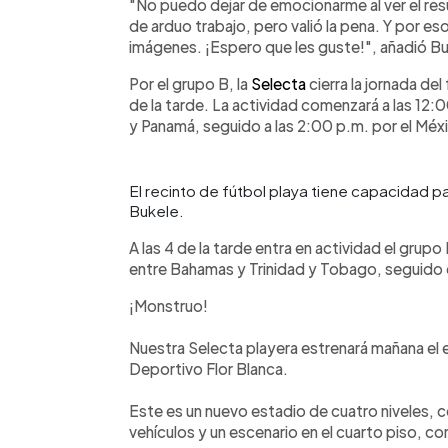
"No puedo dejar de emocionarme al ver el re
de arduo trabajo, pero valió la pena. Y por
imágenes. ¡Espero que les guste!", añadió Bu
Por el grupo B, la
Selecta
cierra la jornada de
de la tarde. La actividad comenzará a las 12:
y Panamá, seguido a las 2:00 p.m. por el Mé
El recinto de fútbol playa tiene capacidad pa
Bukele.
A las 4 de la tarde entra en actividad el grupo
entre Bahamas y Trinidad y Tobago, seguido d
¡Monstruo!
Nuestra Selecta playera estrenará mañana el
Deportivo Flor Blanca.
Este es un nuevo estadio de cuatro niveles, 
vehículos y un escenario en el cuarto piso, co