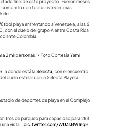
sultado final de este proyecto. Fueron meses
 eso comparto con todos ustedes mas
kele.
l fútbol playa enfrentando a Venezuela, a las 6
00, con el duelo del grupo A entre Costa Rica
xico ante Colombia.
ra 2 mil personas. / Foto Cortesía Yamil
 B, a donde está la
Selecta
, con el encuentro
el duelo estelar con la Selecta Playera.
 estadio de deportes de playa en el Complejo
con tres de parqueo para capacidad para 288
n una vista…
pic.twitter.com/WU3sBW1nqH