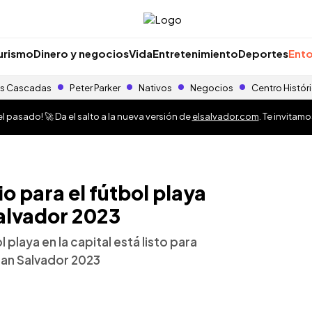
urismo
Dinero y negocios
Vida
Entretenimiento
Deportes
Ento
s Cascadas
Peter Parker
Nativos
Negocios
Centro Histór
 pasado! 🚀 Da el salto a la nueva versión de
elsalvador.com
. Te invitam
io para el fútbol playa
Salvador 2023
 playa en la capital está listo para
 San Salvador 2023
o