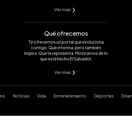
Ver mas ❯
Qué ofrecemos
Te ofrecemos un portal que evoluciona
contigo. Que informa, pero también
inspira. Que te representa. Mostramos de lo
que está hecho El Salvador.
Ver mas ❯
smo
Noticias
Vida
Entretenimiento
Deportes
Dine