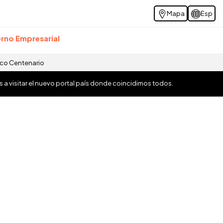
Mapa
Esp
rno Empresarial
ico Centenario
os a visitar el nuevo portal país donde coincidimos todos.