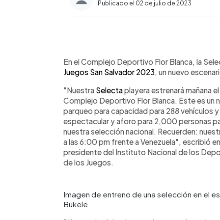
Publicado el 02 de julio de 2023
0:00
Facebook
Twitter
►
Escuchar artículo
En el Complejo Deportivo Flor Blanca, la Sel
Juegos San Salvador 2023
, un nuevo escenari
"Nuestra
Selecta
playera estrenará mañana el
Complejo Deportivo Flor Blanca. Este es un n
parqueo para capacidad para 288 vehículos y u
espectacular y aforo para 2,000 personas pa
nuestra selección nacional. Recuerden: nuest
a las 6:00 pm frente a Venezuela", escribió e
presidente del Instituto Nacional de los De
de los Juegos.
Imagen de entreno de una selección en el es
Bukele.