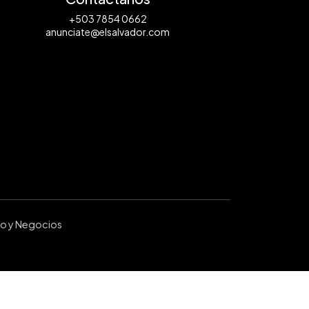
+503 7854 0662
anunciate@elsalvador.com
ro y Negocios