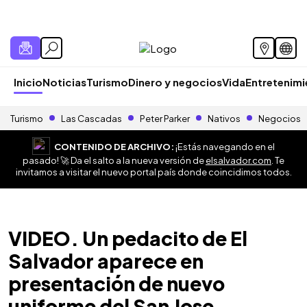
Inicio
Noticias
Turismo
Dinero y negocios
Vida
Entretenim
Turismo
Las Cascadas
Peter Parker
Nativos
Negocios
CONTENIDO DE ARCHIVO:
¡Estás navegando en el
pasado! 🚀 Da el salto a la nueva versión de
elsalvador.com
. Te
invitamos a visitar el nuevo portal país donde coincidimos todos.
VIDEO. Un pedacito de El
Salvador aparece en
presentación de nuevo
uniforme del San Jose