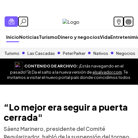
Inicio
Noticias
Turismo
Dinero y negocios
Vida
Entretenim
Turismo
Las Cascadas
Peter Parker
Nativos
Negocios
CONTENIDO DE ARCHIVO:
¡Estás navegando en el
pasado! 🚀 Da el salto a la nueva versión de
elsalvador.com
. Te
invitamos a visitar el nuevo portal país donde coincidimos todos.
“Lo mejor era seguir a puerta
cerrada"
Sáenz Marinero, presidente del Comité
Regularizador, habló de la suspensión del torneo