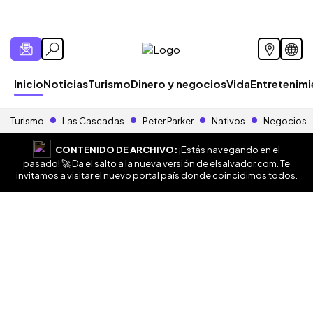
Inicio
Noticias
Turismo
Dinero y negocios
Vida
Entretenim
Turismo
Las Cascadas
Peter Parker
Nativos
Negocios
CONTENIDO DE ARCHIVO:
¡Estás navegando en el
pasado! 🚀 Da el salto a la nueva versión de
elsalvador.com
. Te
invitamos a visitar el nuevo portal país donde coincidimos todos.