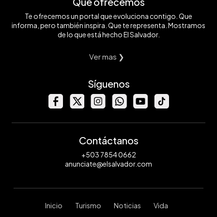
Qué ofrecemos
Te ofrecemos un portal que evoluciona contigo. Que
informa, pero también inspira. Que te representa. Mostramos
de lo que está hecho El Salvador.
Ver mas ❯
Síguenos
Contáctanos
+503 7854 0662
anunciate@elsalvador.com
Inicio
Turismo
Noticias
Vida