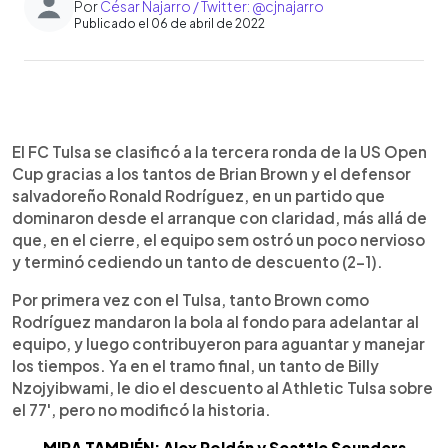
Por
César Najarro / Twitter: @cjnajarro
Publicado el 06 de abril de 2022
0:00
►
Escuchar artículo
El FC Tulsa se clasificó a la tercera ronda de la US Open
Cup gracias a los tantos de Brian Brown y el defensor
salvadoreño Ronald Rodríguez, en un partido que
dominaron desde el arranque con claridad, más allá de
que, en el cierre, el equipo sem ostró un poco nervioso
y terminó cediendo un tanto de descuento (2-1).
Por primera vez con el Tulsa, tanto Brown como
Rodríguez mandaron la bola al fondo para adelantar al
equipo, y luego contribuyeron para aguantar y manejar
los tiempos. Ya en el tramo final, un tanto de Billy
Nzojyibwami, le dio el descuento al Athletic Tulsa sobre
el 77', pero no modificó la historia.
MIRA TAMBIÉN: Alex Roldán y Seattle Sounders