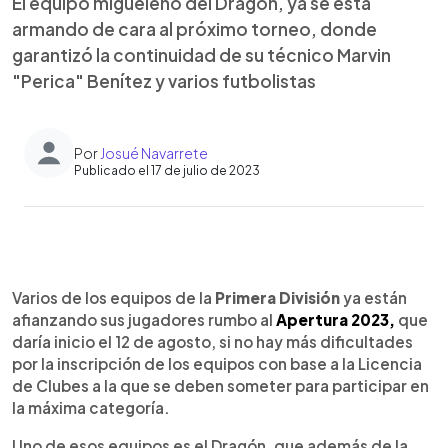
El equipo migueleño del Dragón, ya se está
armando de cara al próximo torneo, donde
garantizó la continuidad de su técnico Marvin
"Perica" Benítez y varios futbolistas
Por
Josué Navarrete
Publicado el 17 de julio de 2023
0:00
►
Escuchar artículo
Varios de los equipos de la
Primera División
ya están
afianzando sus jugadores rumbo al
Apertura 2023,
que
daría inicio el 12 de agosto, si no hay más dificultades
por la inscripción de los equipos con base a la Licencia
de Clubes a la que se deben someter para participar en
la máxima categoría.
Uno de esos equipos es el Dragón, que además de la