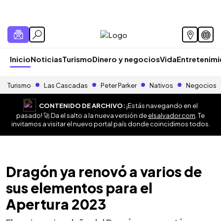
Inicio
Noticias
Turismo
Dinero y negocios
Vida
Entretenim
Turismo
Las Cascadas
Peter Parker
Nativos
Negocios
CONTENIDO DE ARCHIVO:
¡Estás navegando en el
pasado! 🚀 Da el salto a la nueva versión de
elsalvador.com
. Te
invitamos a visitar el nuevo portal país donde coincidimos todos.
Dragón ya renovó a varios de
sus elementos para el
Apertura 2023