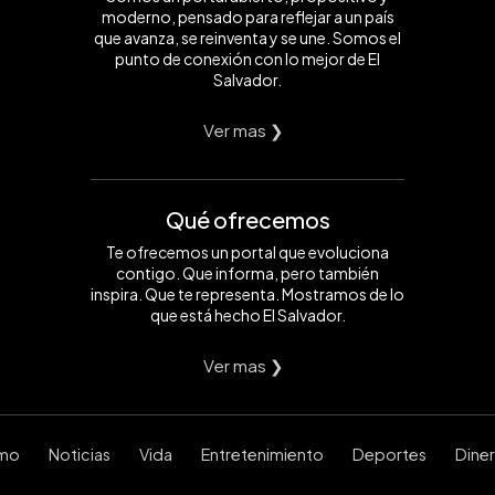
moderno, pensado para reflejar a un país
que avanza, se reinventa y se une. Somos el
punto de conexión con lo mejor de El
Salvador.
Ver mas ❯
Qué ofrecemos
Te ofrecemos un portal que evoluciona
contigo. Que informa, pero también
inspira. Que te representa. Mostramos de lo
que está hecho El Salvador.
Ver mas ❯
smo
Noticias
Vida
Entretenimiento
Deportes
Dine