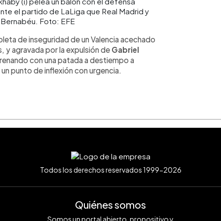
haby (i) pelea un balón con el defensa
te el partido de LaLiga que Real Madrid y
o Bernabéu. Foto: EFE
epleta de inseguridad de un Valencia acechado
s, y agravada por la expulsión de
Gabriel
 frenando con una patada a destiempo a
 un punto de inflexión con urgencia.
Todos los derechos reservados 1999-2026
Quiénes somos
Somos un portal abierto, propositivo y