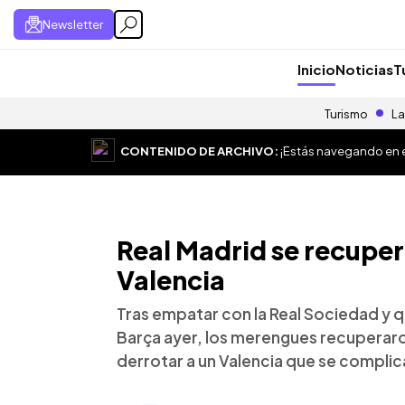
Newsletter
Inicio
Noticias
T
Turismo
La
CONTENIDO DE ARCHIVO:
¡Estás navegando en el
Real Madrid se recupera
Valencia
Tras empatar con la Real Sociedad y q
Barça ayer, los merengues recuperaro
derrotar a un Valencia que se compli