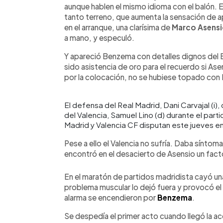
aunque hablen el mismo idioma con el balón.
tanto terreno, que aumenta la sensación de 
en el arranque, una clarísima de
Marco Asens
a mano, y especuló.
Y apareció Benzema con detalles dignos del 
sido asistencia de oro para el recuerdo si As
por la colocación, no se hubiese topado con P
El defensa del Real Madrid, Dani Carvajal (i),
del Valencia, Samuel Lino (d) durante el part
Madrid y Valencia CF disputan este jueves e
Pese a ello el Valencia no sufría. Daba síntom
encontró en el desacierto de Asensio un fact
En el maratón de partidos madridista cayó una
problema muscular lo dejó fuera y provocó el 
alarma se encendieron por
Benzema
.
Se despedía el primer acto cuando llegó la ac