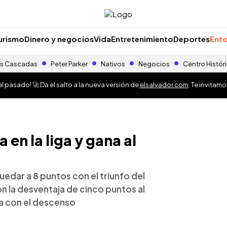
urismo
Dinero y negocios
Vida
Entretenimiento
Deportes
Ento
s Cascadas
Peter Parker
Nativos
Negocios
Centro Histór
 pasado! 🚀 Da el salto a la nueva versión de
elsalvador.com
. Te invitam
 en la liga y gana al
uedar a 8 puntos con el triunfo del
n la desventaja de cinco puntos al
ca con el descenso