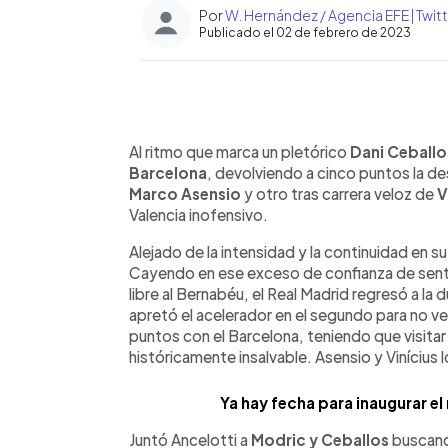
Por
W. Hernández / Agencia EFE | Tw
Publicado el 02 de febrero de 2023
0:00
Facebook
Twitter
►
Escuchar artículo
Al ritmo que marca un pletórico
Dani Ceballo
Barcelona
, devolviendo a cinco puntos la des
Marco Asensio
y otro tras carrera veloz de
V
Valencia inofensivo.
Alejado de la intensidad y la continuidad en s
Cayendo en ese exceso de confianza de sentirs
libre al Bernabéu, el Real Madrid regresó a la
apretó el acelerador en el segundo para no ver
puntos con el Barcelona, teniendo que visitar
históricamente insalvable. Asensio y Vinícius l
Ya hay fecha para inaugurar el
Juntó Ancelotti a
Modric y Ceballos
buscand