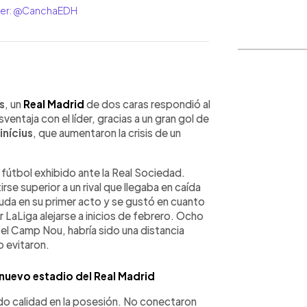
itter: @CanchaEDH
WhatsApp
Copiar link
s
, un
Real Madrid
de dos caras respondió al
ventaja con el líder, gracias a un gran gol de
inícius
, que aumentaron la crisis de un
u fútbol exhibido ante la Real Sociedad.
e superior a un rival que llegaba en caída
 duda en su primer acto y se gustó en cuanto
 LaLiga alejarse a inicios de febrero. Ocho
 el Camp Nou, habría sido una distancia
o evitaron.
 nuevo estadio del Real Madrid
o calidad en la posesión. No conectaron