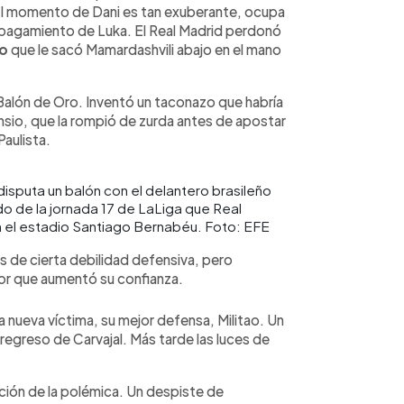
 El momento de Dani es tan exuberante, ocupa
apagamiento de Luka. El Real Madrid perdonó
io
que le sacó Mamardashvili abajo en el mano
Balón de Oro. Inventó un taconazo que habría
ensio, que la rompió de zurda antes de apostar
aulista.
 disputa un balón con el delantero brasileño
ido de la jornada 17 de LaLiga que Real
n el estadio Santiago Bernabéu. Foto: EFE
as de cierta debilidad defensiva, pero
or que aumentó su confianza.
 nueva víctima, su mejor defensa, Militao. Un
regreso de Carvajal. Más tarde las luces de
ción de la polémica. Un despiste de