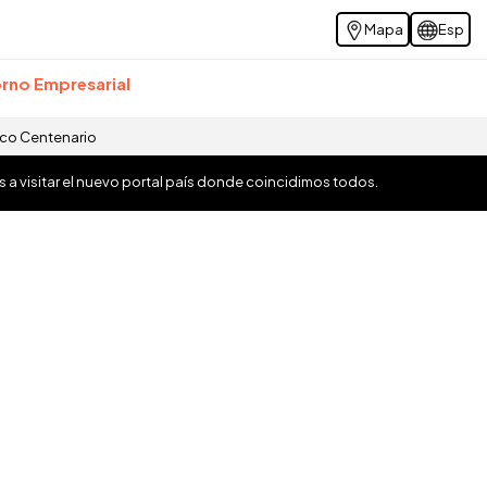
Mapa
Esp
rno Empresarial
ico Centenario
os a visitar el nuevo portal país donde coincidimos todos.