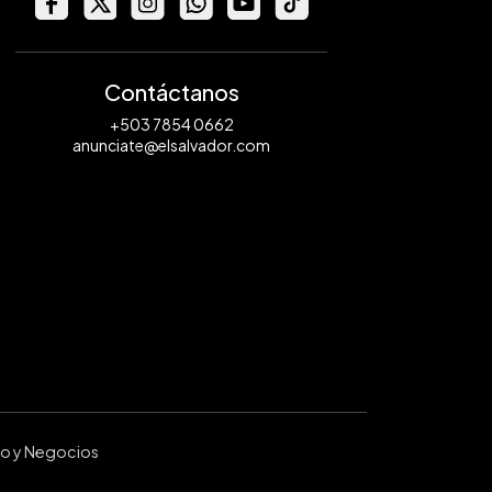
Contáctanos
+503 7854 0662
anunciate@elsalvador.com
ro y Negocios