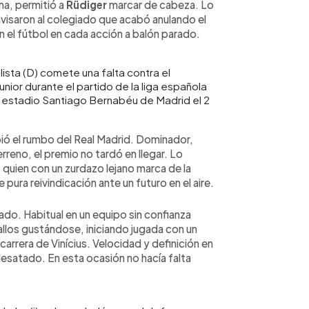
na, permitió a
Rüdiger
marcar de cabeza. Lo
visaron al colegiado que acabó anulando el
 el fútbol en cada acción a balón parado.
lista (D) comete una falta contra el
unior durante el partido de la liga española
el estadio Santiago Bernabéu de Madrid el 2
bió el rumbo del Real Madrid. Dominador,
rreno, el premio no tardó en llegar. Lo
 quien con un zurdazo lejano marca de la
pura reivindicación ante un futuro en el aire.
o. Habitual en un equipo sin confianza
los gustándose, iniciando jugada con un
arrera de Vinícius. Velocidad y definición en
 desatado. En esta ocasión no hacía falta