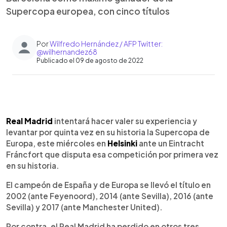
Supercopa europea, con cinco títulos
Por
Wilfredo Hernández / AFP Twitter:
@wilhernandez68
Publicado el 09 de agosto de 2022
0:00
►
Escuchar artículo
Real Madrid
intentará hacer valer su experiencia y
levantar por quinta vez en su historia la Supercopa de
Europa, este miércoles en
Helsinki
ante un Eintracht
Fráncfort que disputa esa competición por primera vez
en su historia.
El campeón de España y de Europa se llevó el título en
2002 (ante Feyenoord), 2014 (ante Sevilla), 2016 (ante
Sevilla) y 2017 (ante Manchester United).
Por contra, el Real Madrid ha perdido en otros tres