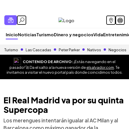
Inicio
Noticias
Turismo
Dinero y negocios
Vida
Entretenim
Turismo
Las Cascadas
Peter Parker
Nativos
Negocios
CONTENIDO DE ARCHIVO:
¡Estás navegando en el
pasado! 🚀 Da el salto a la nueva versión de
elsalvador.com
. Te
invitamos a visitar el nuevo portal país donde coincidimos todos.
El Real Madrid va por su quinta
Supercopa
Los merengues intentarán igualar al AC Milan y al
Barcelona como máximo ganador de la