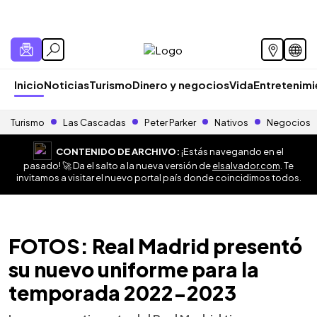
Inicio
Noticias
Turismo
Dinero y negocios
Vida
Entretenim
Turismo
Las Cascadas
Peter Parker
Nativos
Negocios
CONTENIDO DE ARCHIVO:
¡Estás navegando en el
pasado! 🚀 Da el salto a la nueva versión de
elsalvador.com
. Te
invitamos a visitar el nuevo portal país donde coincidimos todos.
FOTOS: Real Madrid presentó
su nuevo uniforme para la
temporada 2022-2023