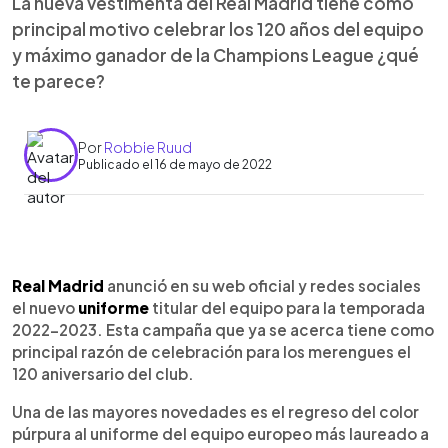
La nueva vestimenta del Real Madrid tiene como
principal motivo celebrar los 120 años del equipo
y máximo ganador de la Champions League ¿qué
te parece?
Por
Robbie Ruud
Publicado el 16 de mayo de 2022
0:00
►
Escuchar artículo
Real Madrid
anunció en su web oficial y redes sociales
el nuevo
uniforme
titular del equipo para la temporada
2022-2023. Esta campaña que ya se acerca tiene como
principal razón de celebración para los merengues el
120 aniversario del club.
Una de las mayores novedades es el regreso del color
púrpura al uniforme del equipo europeo más laureado a