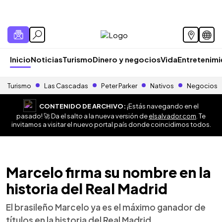
Inicio
Noticias
Turismo
Dinero y negocios
Vida
Entretenim
Turismo
Las Cascadas
Peter Parker
Nativos
Negocios
CONTENIDO DE ARCHIVO:
¡Estás navegando en el
pasado! 🚀 Da el salto a la nueva versión de
elsalvador.com
. Te
invitamos a visitar el nuevo portal país donde coincidimos todos.
Marcelo firma su nombre en la
historia del Real Madrid
El brasileño Marcelo ya es el máximo ganador de
títulos en la historia del Real Madrid