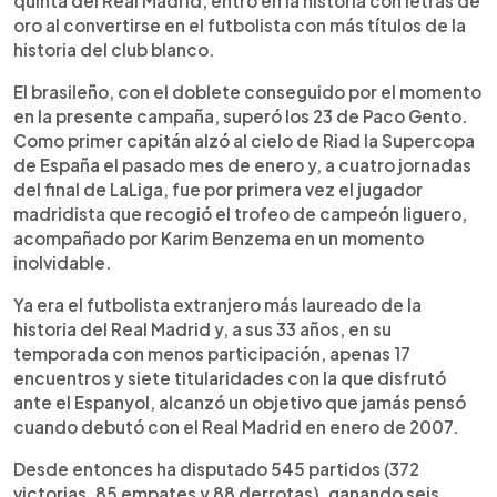
quinta del Real Madrid, entró en la historia con letras de
oro al convertirse en el futbolista con más títulos de la
historia del club blanco.
El brasileño, con el doblete conseguido por el momento
en la presente campaña, superó los 23 de Paco Gento.
Como primer capitán alzó al cielo de Riad la Supercopa
de España el pasado mes de enero y, a cuatro jornadas
del final de LaLiga, fue por primera vez el jugador
madridista que recogió el trofeo de campeón liguero,
acompañado por Karim Benzema en un momento
inolvidable.
Ya era el futbolista extranjero más laureado de la
historia del Real Madrid y, a sus 33 años, en su
temporada con menos participación, apenas 17
encuentros y siete titularidades con la que disfrutó
ante el Espanyol, alcanzó un objetivo que jamás pensó
cuando debutó con el Real Madrid en enero de 2007.
Desde entonces ha disputado 545 partidos (372
victorias, 85 empates y 88 derrotas), ganando seis