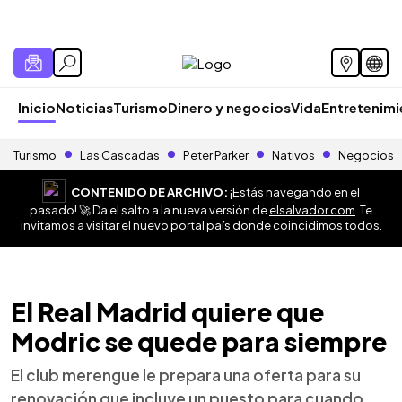
Inicio
Noticias
Turismo
Dinero y negocios
Vida
Entretenim
Turismo
Las Cascadas
Peter Parker
Nativos
Negocios
CONTENIDO DE ARCHIVO:
¡Estás navegando en el
pasado! 🚀 Da el salto a la nueva versión de
elsalvador.com
. Te
invitamos a visitar el nuevo portal país donde coincidimos todos.
El Real Madrid quiere que
Modric se quede para siempre
El club merengue le prepara una oferta para su
renovación que incluye un puesto para cuando