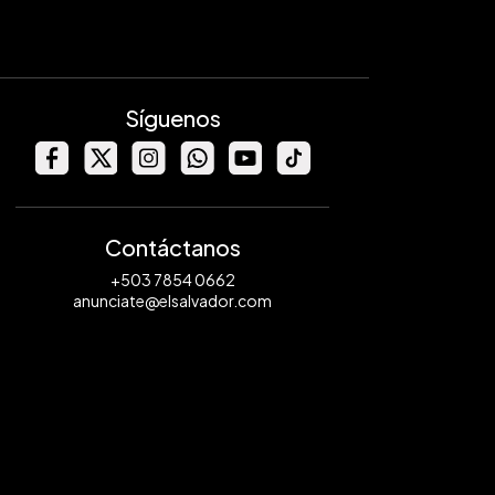
Síguenos
Contáctanos
+503 7854 0662
anunciate@elsalvador.com