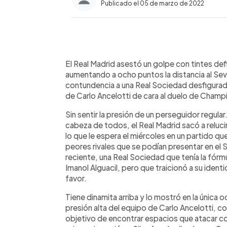
Publicado el 05 de marzo de 2022
0:00
Facebook
Twitter
►
Escuchar artículo
El Real Madrid asestó un golpe con tintes def
aumentando a ocho puntos la distancia al Sev
contundencia a una Real Sociedad desfigurada
de Carlo Ancelotti de cara al duelo de Champi
Sin sentir la presión de un perseguidor regula
cabeza de todos, el Real Madrid sacó a relucir
lo que le espera el miércoles en un partido q
peores rivales que se podían presentar en el 
reciente, una Real Sociedad que tenía la fórm
Imanol Alguacil, pero que traicionó a su ident
favor.
Tiene dinamita arriba y lo mostró en la única 
presión alta del equipo de Carlo Ancelotti, c
objetivo de encontrar espacios que atacar co