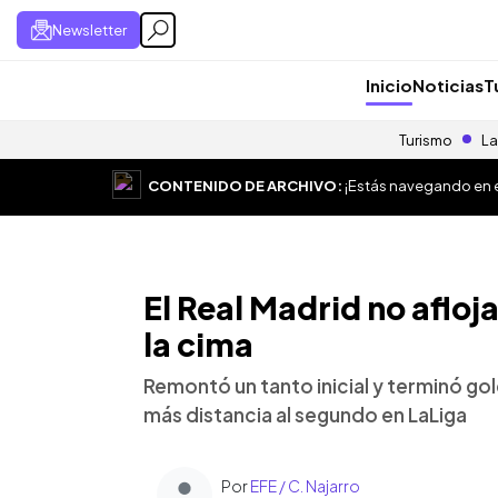
Newsletter
Inicio
Noticias
T
Turismo
La
CONTENIDO DE ARCHIVO:
¡Estás navegando en el
El Real Madrid no afloj
la cima
Remontó un tanto inicial y terminó go
más distancia al segundo en LaLiga
Por
EFE / C. Najarro