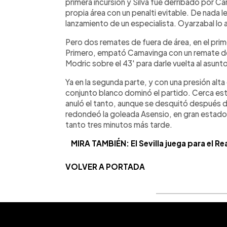
primera incursión y Silva fue derribado por C
propia área con un penalti evitable. De nada le 
lanzamiento de un especialista. Oyarzabal lo 
Pero dos remates de fuera de área, en el prim
Primero, empató Camavinga con un remate de 
Modric sobre el 43' para darle vuelta al asunt
Ya en la segunda parte, y con una presión alta
conjunto blanco dominó el partido. Cerca est
anuló el tanto, aunque se desquitó después des
redondeó la goleada Asensio, en gran estado 
tanto tres minutos más tarde.
MIRA TAMBIÉN: El Sevilla juega para el Re
VOLVER A PORTADA