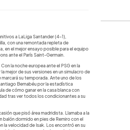
WhatsApp
Copiar link
initivos a LaLiga Santander (4-1),
illa, con una remontada repleta de
, en el mejor ensayo posible para el equipo
ons ante el París Saint-Germain.
r. Con la noche europea ante el PSG en la
 la mejor de sus versiones en un simulacro de
ue marcará su temporada. Ante uno de los
Santiago Bernabéu por la estadística
ula de cómo ganar en la casa blanca con
idad tras ver todos los condicionantes a su
ocasión que pisó área madridista. Llamaba a la
on balón dormido en pies de Remiro con el
n la velocidad de Isak. Los encontró en su