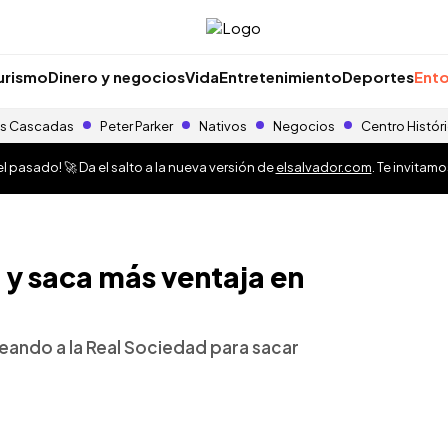
urismo
Dinero y negocios
Vida
Entretenimiento
Deportes
Ento
s Cascadas
Peter Parker
Nativos
Negocios
Centro Histór
 pasado! 🚀 Da el salto a la nueva versión de
elsalvador.com
. Te invitam
a y saca más ventaja en
leando a la Real Sociedad para sacar