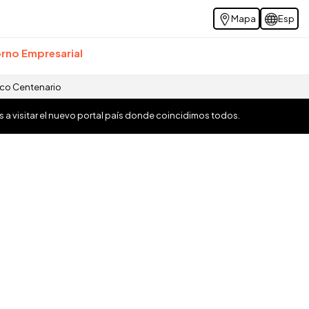
Mapa
Esp
rno Empresarial
ico Centenario
os a visitar el nuevo portal país donde coincidimos todos.