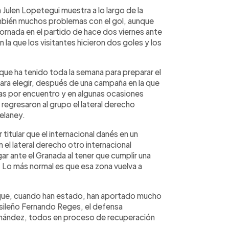
 Julen Lopetegui muestra a lo largo de la
mbién muchos problemas con el gol, aunque
ornada en el partido de hace dos viernes ante
n la que los visitantes hicieron dos goles y los
que ha tenido toda la semana para preparar el
ara elegir, después de una campaña en la que
as por encuentro y en algunas ocasiones
 regresaron al grupo el lateral derecho
elaney.
titular que el internacional danés en un
 el lateral derecho otro internacional
ar ante el Granada al tener que cumplir una
Lo más normal es que esa zona vuelva a
 que, cuando han estado, han aportado mucho
sileño Fernando Reges, el defensa
rnández, todos en proceso de recuperación