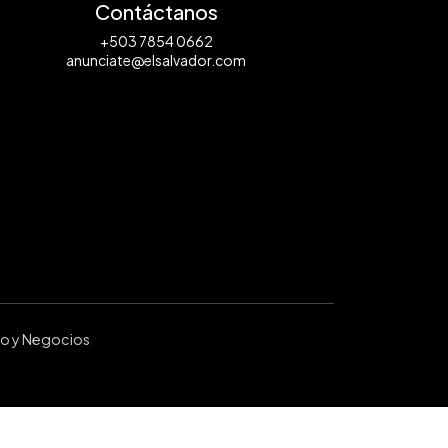
Contáctanos
+503 7854 0662
anunciate@elsalvador.com
ro y Negocios