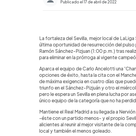
Publicado el 17 de abril de 2022
0:00
Facebook
Twitter
►
Escuchar artículo
La fortaleza del Sevilla, mejor local de LaLi
última oportunidad de resurrección del pulso po
Ramón Sánchez-Pizjuan (1:00 p.m.) tras real
para eliminar en la prórroga al vigente campeó
Aparca el equipo de Carlo Ancelotti una 'Cham
opciones de éxito, hasta la cita con el Manches
de máxima exigencia en cuatro días que puede d
triunfo en el Sánchez-Pizjuán y otro el miércoles
pero le espera un Sevilla en plena lucha por
único equipo de la categoría que no ha perdi
Mantiene el Real Madrid a su llegada a Nervió
-éste con un partido menos- y el propio Sevill
alicientes al reunir al mejor visitante de la 
local y también el menos goleado.