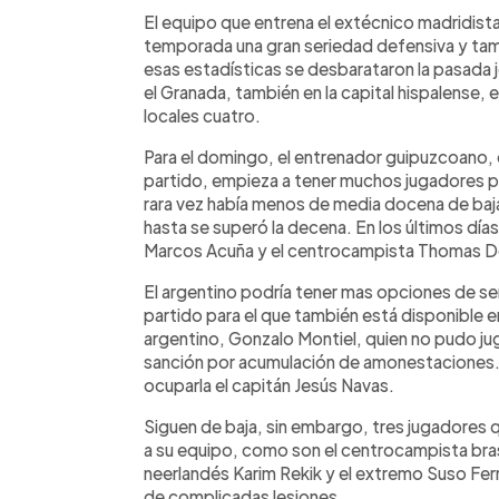
El equipo que entrena el extécnico madridista
temporada una gran seriedad defensiva y ta
esas estadísticas se desbarataron la pasada j
el Granada, también en la capital hispalense, e
locales cuatro.
Para el domingo, el entrenador guipuzcoano, 
partido, empieza a tener muchos jugadores p
rara vez había menos de media docena de baj
hasta se superó la decena. En los últimos días
Marcos Acuña y el centrocampista Thomas D
El argentino podría tener mas opciones de ser 
partido para el que también está disponible en
argentino, Gonzalo Montiel, quien no pudo jug
sanción por acumulación de amonestaciones. 
ocuparla el capitán Jesús Navas.
Siguen de baja, sin embargo, tres jugadores
a su equipo, como son el centrocampista bra
neerlandés Karim Rekik y el extremo Suso Fe
de complicadas lesiones.