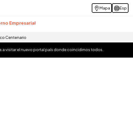
Mapa
Esp
rno Empresarial
ico Centenario
os a visitar el nuevo portal país donde coincidimos todos.