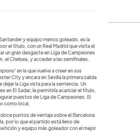
WhatsApp
Copiar link
ga Santander y equipo menos goleado, es la
r el título, con un Real Madrid que visita el
izar un gran desgaste en Liga de Campeones
n, el Chelsea, y acceder a las semifinales.
pions' en la que vuelve a creer en sus
ter City y encara en Sevilla la primera salida
ejar la Liga vista para la sentencia. Un
 en El Sadar, le permitiría acariciar el título,
 asegurar puestos de Liga de Campeones. El
do como local.
n doce puntos de ventaja sobre el Barcelona
a, por lo que el partido está lleno de
competición y equipo más goleador con el mejor