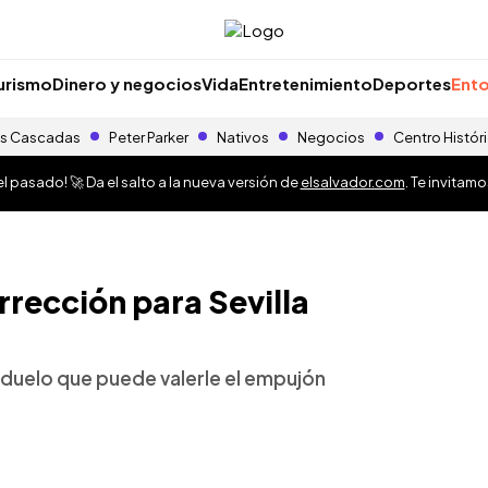
urismo
Dinero y negocios
Vida
Entretenimiento
Deportes
Ento
s Cascadas
Peter Parker
Nativos
Negocios
Centro Histór
 pasado! 🚀 Da el salto a la nueva versión de
elsalvador.com
. Te invitam
rección para Sevilla
 un duelo que puede valerle el empujón