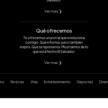
Salvador.
Ver mas ❯
Qué ofrecemos
Te ofrecemos un portal que evoluciona
contigo. Que informa, pero también
inspira. Que te representa. Mostramos de lo
que está hecho El Salvador.
Ver mas ❯
smo
Noticias
Vida
Entretenimiento
Deportes
Dine