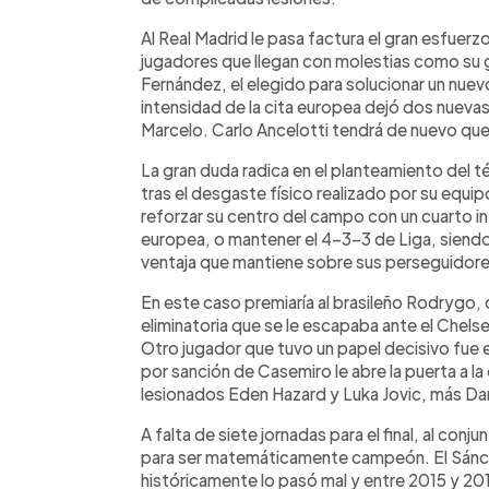
Al Real Madrid le pasa factura el gran esfuerzo
jugadores que llegan con molestias como su
Fernández, el elegido para solucionar un nuevo
intensidad de la cita europea dejó dos nueva
Marcelo. Carlo Ancelotti tendrá de nuevo que
La gran duda radica en el planteamiento del té
tras el desgaste físico realizado por su equi
reforzar su centro del campo con un cuarto in
europea, o mantener el 4-3-3 de Liga, siendo 
ventaja que mantiene sobre sus perseguidore
En este caso premiaría al brasileño Rodrygo, 
eliminatoria que se le escapaba ante el Chelse
Otro jugador que tuvo un papel decisivo fue 
por sanción de Casemiro le abre la puerta a l
lesionados Eden Hazard y Luka Jovic, más Dani
A falta de siete jornadas para el final, al conj
para ser matemáticamente campeón. El Sánch
históricamente lo pasó mal y entre 2015 y 201