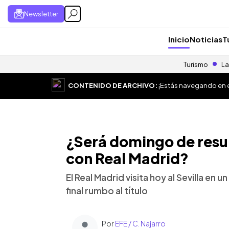
Newsletter
Inicio
Noticias
T
Turismo
La
CONTENIDO DE ARCHIVO:
¡Estás navegando en el
¿Será domingo de resur
con Real Madrid?
El Real Madrid visita hoy al Sevilla en
final rumbo al título
Por
EFE / C. Najarro