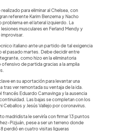
 realizado para eliminar al Chelsea, con
 gran referente Karim Benzema y Nacho
 problema en el lateral izquierdo. La
s lesiones musculares en Ferland Mendy y
 improvisar.
cnico italiano ante un partido de tal exigencia
po el pasado martes. Debe decidir entre
tegrante, como hizo en la eliminatoria
ofensivo de partida gracias a la amplia
s.
clave en su aportación para levantar una
a tras ver remontada su ventaja de la ida.
el francés Eduardo Camavinga y la ausencia
a continuidad. Las bajas se completan con los
 Ceballos y Jesús Vallejo por coronavirus.
unto madridista le serviría con firmar 13 puntos
ez-Pizjuán, pese a ser un terreno donde
8 perdió en cuatro visitas ligueras