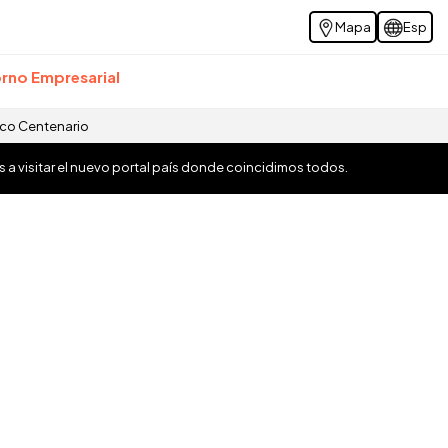
Mapa
Esp
rno Empresarial
ico Centenario
os a visitar el nuevo portal país donde coincidimos todos.