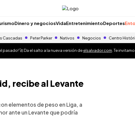
urismo
Dinero y negocios
Vida
Entretenimiento
Deportes
Ento
s Cascadas
Peter Parker
Nativos
Negocios
Centro Histór
 pasado! 🚀 Da el salto a la nueva versión de
elsalvador.com
. Te invitam
d, recibe al Levante
con elementos de peso en Liga, a
nor ante un Levante que podría