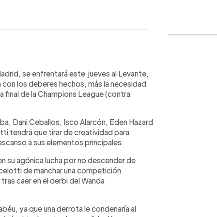
WhatsApp
Copiar link
adrid, se enfrentará este jueves al Levante,
 ya con los deberes hechos, más la necesidad
la final de la Champions League (contra
aba, Dani Ceballos, Isco Alarcón, Eden Hazard
tti tendrá que tirar de creatividad para
descanso a sus elementos principales.
 en su agónica lucha por no descender de
Ancelotti de manchar una competición
tras caer en el derbi del Wanda
abéu, ya que una derrota le condenaría al