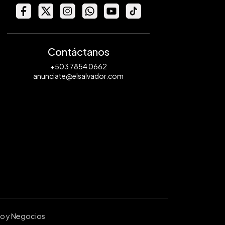
Contáctanos
+503 7854 0662
anunciate@elsalvador.com
ro y Negocios