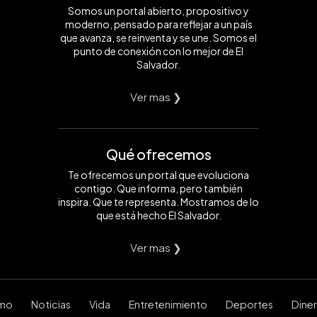
Somos un portal abierto, propositivo y
moderno, pensado para reflejar a un país
que avanza, se reinventa y se une. Somos el
punto de conexión con lo mejor de El
Salvador.
Ver mas ❯
Qué ofrecemos
Te ofrecemos un portal que evoluciona
contigo. Que informa, pero también
inspira. Que te representa. Mostramos de lo
que está hecho El Salvador.
Ver mas ❯
smo
Noticias
Vida
Entretenimiento
Deportes
Dine