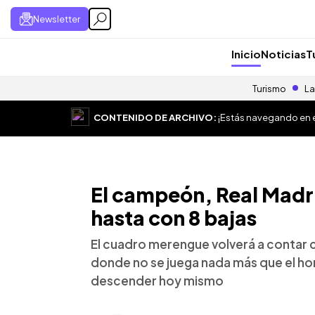
Newsletter
Inicio
Noticias
T
Turismo
La
CONTENIDO DE ARCHIVO:
¡Estás navegando en el
El campeón, Real Madri
hasta con 8 bajas
El cuadro merengue volverá a contar 
donde no se juega nada más que el ho
descender hoy mismo