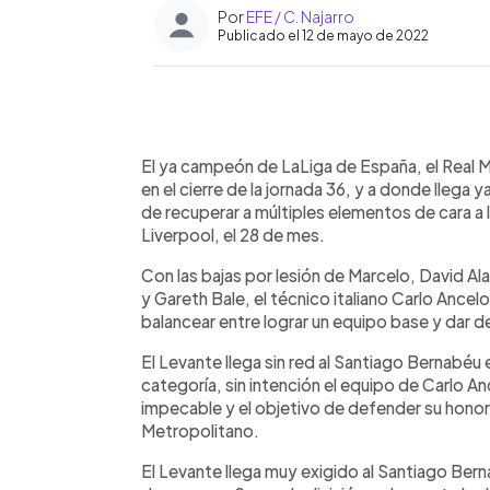
Por
EFE / C. Najarro
Publicado el 12 de mayo de 2022
0:00
Facebook
Twitter
►
Escuchar artículo
El ya campeón de LaLiga de España, el Real M
en el cierre de la jornada 36, y a donde llega
de recuperar a múltiples elementos de cara a 
Liverpool, el 28 de mes.
Con las bajas por lesión de Marcelo, David Al
y Gareth Bale, el técnico italiano Carlo Ancelo
balancear entre lograr un equipo base y dar 
El Levante llega sin red al Santiago Bernabéu
categoría, sin intención el equipo de Carlo 
impecable y el objetivo de defender su honor 
Metropolitano.
El Levante llega muy exigido al Santiago Bern