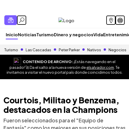
Inicio
Noticias
Turismo
Dinero y negocios
Vida
Entretenim
Turismo
Las Cascadas
Peter Parker
Nativos
Negocios
CONTENIDO DE ARCHIVO:
¡Estás navegando en el
pasado! 🚀 Da el salto a la nueva versión de
elsalvador.com
. Te
invitamos a visitar el nuevo portal país donde coincidimos todos.
Courtois, Militao y Benzema,
destacados en la Champions
Fueron seleccionados para el "Equipo de
Fantasía" como los mejores en sus posiciones tras