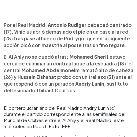
Por el Real Madrid,
Antonio Rudiger
cabeceó centrado
(17), Vinicius abrió demasiado el pie en un pase a la red
(28) tras pase al hueco de Rodrygo, que en la siguiente
acción picó con maestría al poste tras un fino regate.
El Al Ahly no se quedó atrás:
Mohamed Sherif
estuvo
cerca de culminar un contraataque a la escuadra (18), el
central
Mohamed Abdelmoneim
remató alto de cabeza
(26) y
Hussein Elshahat
probó con un trallazo (31) ante el
que respondió con un paradón
Andriy Lunin,
sustituto
del lesionado Thibaut Courtois.
El portero ucraniano del Real Madrid Andriy Lunin (c)
durante el partido correspondiente a las semifinales del
Mundial de Clubes entre el Al Ahly y el Real Madrid, este
miércoles en Rabat. Foto: EFE