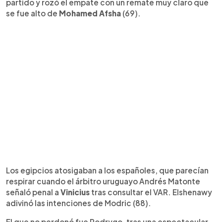
partido y rozó el empate con un remate muy claro que
se fue alto de
Mohamed Afsha
(69).
Los egipcios atosigaban a los españoles, que parecían
respirar cuando el árbitro uruguayo Andrés Matonte
señaló penal a
Vinicius
tras consultar el VAR. Elshenawy
adivinó las intenciones de Modric (88).
El que no perdonó fue Rodrygo, tras una espectacular