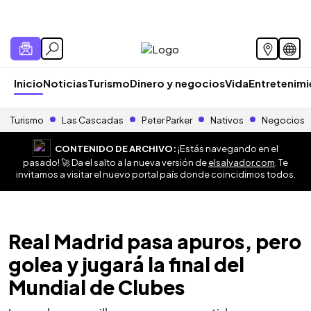
Inicio
Noticias
Turismo
Dinero y negocios
Vida
Entretenim
Turismo
Las Cascadas
Peter Parker
Nativos
Negocios
CONTENIDO DE ARCHIVO:
¡Estás navegando en el
pasado! 🚀 Da el salto a la nueva versión de
elsalvador.com
. Te
invitamos a visitar el nuevo portal país donde coincidimos todos.
Real Madrid pasa apuros, pero
golea y jugará la final del
Mundial de Clubes