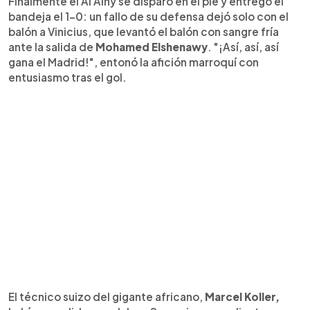
Finalmente el Al Alhy se disparó en el pie y entregó el
bandeja el 1-0: un fallo de su defensa dejó solo con el
balón a Vinicius, que levantó el balón con sangre fría
ante la salida de
Mohamed Elshenawy
. "¡Así, así, así
gana el Madrid!", entonó la afición marroquí con
entusiasmo tras el gol.
El técnico suizo del gigante africano,
Marcel Koller,