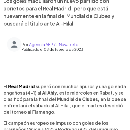
Los goles maquillaron un nuevo partido con
aprietos para el Real Madrid, pero que está
nuevamente en la final del Mundial de Clubes y
buscará el título ante Al-Hilal
Por
Agencia AFP / J. Navarrete
Publicado el 08 de febrero de 2023
0:00
►
Escuchar artículo
El
Real Madrid
superó con muchos apuros y una goleada
engañosa (4-1) al
Al Ahly,
este miércoles en Rabat, y se
clasificó para la final del
Mundial de Clubes,
en la que se
enfrentará el sábado al Al Hilal, que el martes despidió
del torneo al Flamengo.
El campeón europeo se impuso con goles de los
brasileños Vinicius (42) y Rodrygo (92), del uruguayo