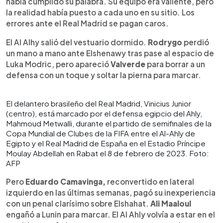
había cumplido su palabra. Su equipo era valiente, pero
la realidad había puesto a cada uno en su sitio. Los
errores ante el Real Madrid se pagan caros.
El Al Alhy salió del vestuario dormido.
Rodrygo
perdió
un mano a mano ante Elshenawy tras pase al espacio de
Luka Modric, pero apareció
Valverde
para borrar a un
defensa con un toque y soltar la pierna para marcar.
El delantero brasileño del Real Madrid, Vinicius Junior
(centro), está marcado por el defensa egipcio del Ahly,
Mahmoud Metwalli, durante el partido de semifinales de la
Copa Mundial de Clubes de la FIFA entre el Al-Ahly de
Egipto y el Real Madrid de España en el Estadio Príncipe
Moulay Abdellah en Rabat el 8 de febrero de 2023. Foto:
AFP
Pero
Eduardo Camavinga,
reconvertido en lateral
izquierdo en las últimas semanas, pagó su inexperiencia
con un penal clarísimo sobre Elshahat.
Ali Maaloul
engañó a Lunin para marcar. El Al Ahly volvía a estar en el