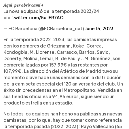
𝑨𝒒𝒖𝒊́, 𝒑𝒆𝒓 𝒐𝒃𝒓𝒊𝒓 𝒄𝒂𝒎𝒊́​ ♦️
La nova equipació de la temporada 2023/24
pic.twitter.com/5ulIER7ACi
— FC Barcelona (@FCBarcelona_cat)
June 15, 2023
En la temporada 2022-2023, las camisetas impresas
con los nombres de Griezmann, Koke, Correa,
Kondogbia, M. Llorente, Carrasco, Barrios, Savic,
Doherty, Molina, Lemar, R. de Paul y J.M. Giménez, son
comercializadas por 157,99€ y las restantes por
107,99€. La dirección del Atlético de Madrid tuvo su
momento clave hace unas semanas con la distribución
de la camiseta especial del 120 aniversario del club. Un
éxito sin precedentes en el Metropolitano. Vendida en
sus tiendas oficiales a 94,95 euros, sigue siendo un
producto estrella en su estadio.
No todos los equipos han hecho ya públicas sus nuevas
camisetas, por lo que, hay que tomar como referencia
la temporada pasada (2022-2023): Rayo Vallecano (65