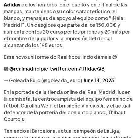
Adidas
de los hombros, en el cuello y en el final de las
mangas, manteniendo su color característico, el
blanco, y mensajes de apoyo al equipo como "¡Hala,
Madrid!". Un desglose que parte de los 150,00€ y
aumenta con los 20 euros por los parches y 20 más por
el nombre del jugador y la impresión del dorsal,
alcanzando los 195 euros.
Esse novo uniforme do Real ficou lindo demais 😍
📸
@realmadrid
pic.twitter.com/1JtldacQBj
— Goleada Euro (@goleada_euro)
June 14, 2023
En la portada de la tienda online del Real Madrid, lucen
la camiseta, la centrocampista del equipo femenino de
fútbol, Carolina Weir, el brasileño Vinicius Jr. y el actual
defensor de la portería del conjunto blanco, Thibaut
Courtois.
Teniendo al Barcelona, actual campeón de LaLiga,
como referencia y a su nueva equipación, lanzada este