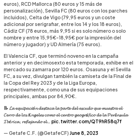
euros), RCD Mallorca (80 euros y 15 más de
personalización), Sevilla FC (80 euros con los parches
incluidos), Celta de Vigo (79,95 euros y un coste
adicional por serigrafiar, entre los 14 y los 18 euros),
Cádiz CF (78 euros, más 9,95 si es solo número o solo
nombre y entre 15,95€-18,95€ por la impresión del
número y jugador) y UD Almería (75 euros).
El Valencia CF, que terminó noveno en la campaña
anterior y en decimosexto esta temporada, exhibe en el
mercado su zamarra por 120 euros. Osasuna y el Sevilla
FC, a su vez, divulgan también la camiseta de la Final de
la Copa del Rey 2023 y de la Liga Europa,
respectivamente, como una de sus equipaciones
principales, ambas por 84,90€.
📝 𝓛𝓪 𝓮𝓺𝓾𝓲𝓹𝓪𝓬𝓲𝐨́𝓷 𝓭𝓮𝓼𝓽𝓪𝓬𝓪 𝓵𝓪 𝓹𝓪𝓻𝓽𝓮 𝓭𝓮𝓵 𝓮𝓼𝓬𝓾𝓭𝓸 𝓺𝓾𝓮 𝓶𝓾𝓮𝓼𝓽𝓻𝓪 𝓮𝓵
𝓒𝓮𝓻𝓻𝓸 𝓭𝓮 𝓵𝓸𝓼 𝐀́𝓷𝓰𝓮𝓵𝓮𝓼 𝓬𝓸𝓶𝓸 𝓮𝓵 𝓬𝓮𝓷𝓽𝓻𝓸 𝓰𝓮𝓸𝓰𝓻𝐚́𝓯𝓲𝓬𝓸 𝓭𝓮 𝓵𝓪 𝓟𝓮𝓷𝐢́𝓷𝓼𝓾𝓵𝓪
𝓘𝓫𝐞́𝓻𝓲𝓬𝓪, 𝓻𝓮𝓯𝓵𝓮𝓳𝓪𝓷𝓭𝓸 𝓮𝓵…
pic.twitter.com/QT9hR58q7f
— Getafe C.F. (@GetafeCF)
June 8, 2023