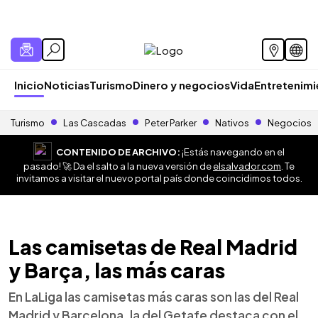
Inicio
Noticias
Turismo
Dinero y negocios
Vida
Entretenim
Turismo
Las Cascadas
Peter Parker
Nativos
Negocios
CONTENIDO DE ARCHIVO:
¡Estás navegando en el
pasado! 🚀 Da el salto a la nueva versión de
elsalvador.com
. Te
invitamos a visitar el nuevo portal país donde coincidimos todos.
Las camisetas de Real Madrid
y Barça, las más caras
En LaLiga las camisetas más caras son las del Real
Madrid y Barcelona, la del Getafe destaca con el