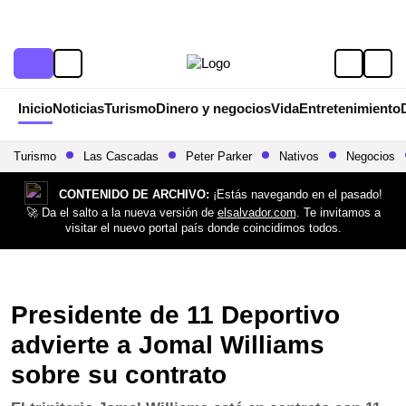
Inicio
Noticias
Turismo
Dinero y negocios
Vida
Entretenimiento
Turismo
Las Cascadas
Peter Parker
Nativos
Negocios
CONTENIDO DE ARCHIVO:
¡Estás navegando en el pasado!
🚀 Da el salto a la nueva versión de
elsalvador.com
. Te invitamos a
visitar el nuevo portal país donde coincidimos todos.
Presidente de 11 Deportivo
advierte a Jomal Williams
sobre su contrato