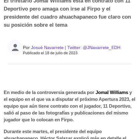
El trinitario Jomal Williams está en contrato con 11
Deportivo pero amaga con irse al Firpo y el
presidente del cuadro ahuachapaneco fue claro con
su posición sobre el tema
Por
Josué Navarrete | Twitter: @JNavarrete_EDH
Publicado el 18 de julio de 2023
0:00
►
Escuchar artículo
En medio de la controversia generada por
Jomal Williams
y
el equipo en el que va a disputar el próximo
Apertura 2023,
el
equipo que aún tiene contrato con el jugador,
11 Deportivo
,
salió al paso de las fotografías y publicaciones del mismo
jugador que lo colocan en
Firpo
.
Durante este martes, el presidente del equipo
ahuachapaneco,
Héctor Salazar
explicó más en detalle el