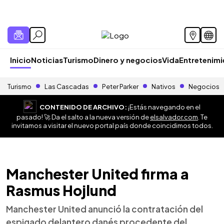
Inicio
Noticias
Turismo
Dinero y negocios
Vida
Entretenim
Turismo
Las Cascadas
Peter Parker
Nativos
Negocios
CONTENIDO DE ARCHIVO:
¡Estás navegando en el
pasado! 🚀 Da el salto a la nueva versión de
elsalvador.com
. Te
invitamos a visitar el nuevo portal país donde coincidimos todos.
Manchester United firma a
Rasmus Hojlund
Manchester United anunció la contratación del
espigado delantero danés procedente del