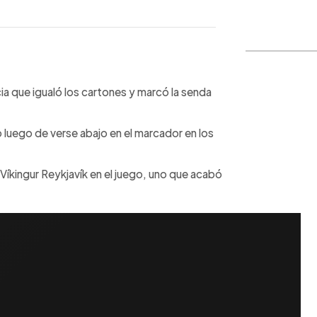
WhatsApp
Copiar link
cia que igualó los cartones y marcó la senda
ro luego de verse abajo en el marcador en los
l Víkingur Reykjavík en el juego, uno que acabó