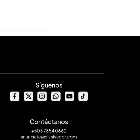
Síguenos
Contáctanos
+503 7854 0662
anunciate@elsalvador.com