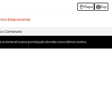
Mapa
Esp
rno Empresarial
ico Centenario
os a visitar el nuevo portal país donde coincidimos todos.