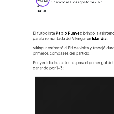
Publicado el 10 de agosto de 2023
0:00
Facebook
Twitter
►
Escuchar artículo
El futbolista
Pablo Punyed
brindó la asisten
para la remontada del Víkingur en
Islandia
.
Víkingur enfrentó al FH de visita y trabajó du
primeros compases del partido.
Punyed dio la asistencia para el primer gol de
ganando por 1-3: