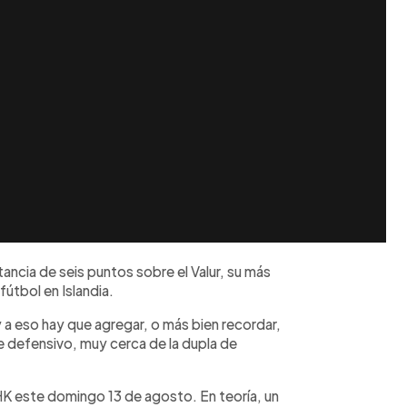
tancia de seis puntos sobre el Valur, su más
fútbol en Islandia.
 a eso hay que agregar, o más bien recordar,
 defensivo, muy cerca de la dupla de
l HK este domingo 13 de agosto. En teoría, un