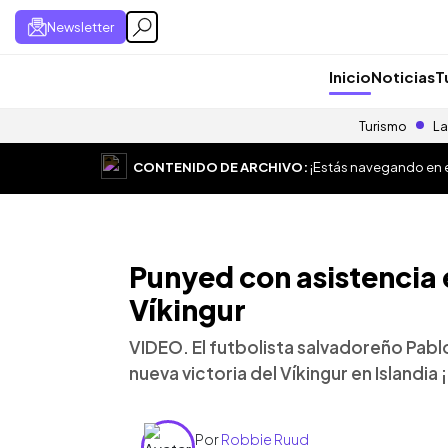
Newsletter
Inicio
Noticias
T
Turismo
La
CONTENIDO DE ARCHIVO:
¡Estás navegando en el
Punyed con asistencia 
Víkingur
VIDEO. El futbolista salvadoreño Pabl
nueva victoria del Víkingur en Islandia
Por
Robbie Ruud