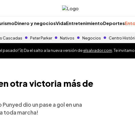
urismo
Dinero y negocios
Vida
Entretenimiento
Deportes
Ento
s Cascadas
Peter Parker
Nativos
Negocios
Centro Histór
 pasado! 🚀 Da el salto a la nueva versión de
elsalvador.com
. Te invitam
en otra victoria más de
o Punyed dio un pase a gol en una
 ¡a toda marcha!