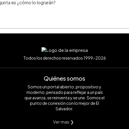
egunta es ¿cómo lo lograrán?
Todos los derechos reservados 1999-2026
Quiénes somos
Somos un portal abierto, propositivo y
moderno, pensado para reflejar a un país
que avanza, se reinventa y se une. Somos el
punto de conexión con lo mejor de El
Salvador.
Ver mas ❯