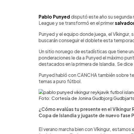
0:00
Facebook
Twitter
►
Escuchar artículo
Pablo Punyed
disputó este año su segunda 
League y se transformó en el primer
salvado
Punyed y el equipo donde juega, el Víkingur, so
buscarán conseguir el doblete esta temporada.
Un sitio noruego de estadísticas que tiene u
ponderaciones le da a Punyed el máximo punta
destacados en la primera de Islandia. Se dice 
Punyed habló con CANCHA también sobre tema
temas a puro fútbol.
Foto: Cortesía de Jonina Gudbjorg Gudbjarts
¿Cómo evalúas tu presente en el Víkingur R
Copa de Islandia y jugaste de nuevo fase
El verano marcha bien con Víkingur, estamos e