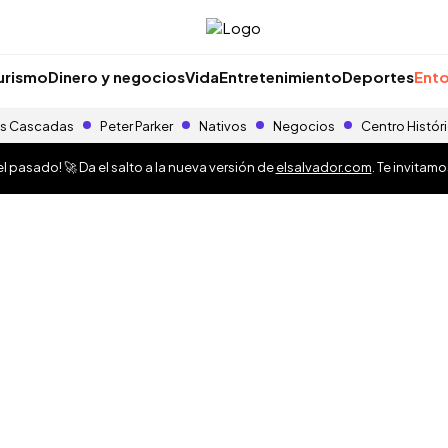
urismo
Dinero y negocios
Vida
Entretenimiento
Deportes
Ento
s Cascadas
Peter Parker
Nativos
Negocios
Centro Histór
 pasado! 🚀 Da el salto a la nueva versión de
elsalvador.com
. Te invitam