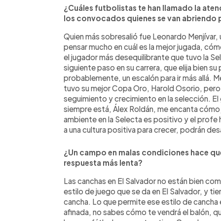
¿Cuáles futbolistas te han llamado la aten
los convocados quienes se van abriendo
Quien más sobresalió fue Leonardo Menjívar, 
pensar mucho en cuál es la mejor jugada, cóm
el jugador más desequilibrante que tuvo la Se
siguiente paso en su carrera, que elija bien s
probablemente, un escalón para ir más allá.
tuvo su mejor Copa Oro, Harold Osorio, per
seguimiento y crecimiento en la selección. El
siempre está, Álex Roldán, me encanta cómo jue
ambiente en la Selecta es positivo y el prof
a una cultura positiva para crecer, podrán des
¿Un campo en malas condiciones hace que
respuesta más lenta?
Las canchas en El Salvador no están bien como
estilo de juego que se da en El Salvador, y ti
cancha. Lo que permite ese estilo de cancha 
afinada, no sabes cómo te vendrá el balón, qu