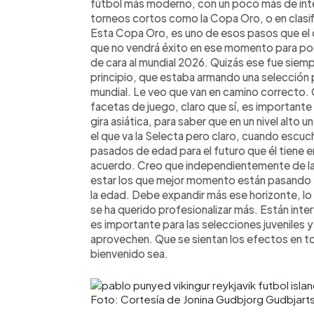
fútbol más moderno, con un poco más de inte
torneos cortos como la Copa Oro, o en clasif
Esta Copa Oro, es uno de esos pasos que el
que no vendrá éxito en ese momento para pod
de cara al mundial 2026. Quizás ese fue siemp
principio, que estaba armando una selección p
mundial. Le veo que van en camino correcto. Q
facetas de juego, claro que sí, es important
gira asiática, para saber que en un nivel alto 
el que va la Selecta pero claro, cuando escuc
pasados de edad para el futuro que él tiene e
acuerdo. Creo que independientemente de la 
estar los que mejor momento están pasando y 
la edad. Debe expandir más ese horizonte, lo
se ha querido profesionalizar más. Están inter
es importante para las selecciones juveniles 
aprovechen. Que se sientan los efectos en tod
bienvenido sea.
Foto: Cortesía de Jonina Gudbjorg Gudbjarts