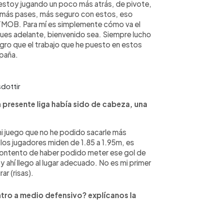
estoy jugando un poco más atrás, de pivote,
 más pases, más seguro con estos, eso
OTMOB. Para mí es simplemente cómo va el
ues adelante, bienvenido sea. Siempre lucho
egro que el trabajo que he puesto en estos
paña.
dottir
a presente liga había sido de cabeza, una
 mi juego que no he podido sacarle más
 los jugadores miden de 1.85 a 1.95m, es
. Contento de haber podido meter ese gol de
 ahí llego al lugar adecuado. No es mi primer
r (risas).
tro a medio defensivo? explícanos la