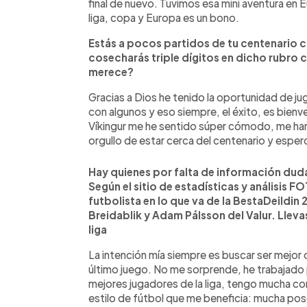
final de nuevo. Tuvimos esa mini aventura en
liga, copa y Europa es un bono.
Estás a pocos partidos de tu centenario co
cosecharás triple dígitos en dicho rubro 
merece?
Gracias a Dios he tenido la oportunidad de ju
con algunos y eso siempre, el éxito, es bienven
Víkingur me he sentido súper cómodo, me han
orgullo de estar cerca del centenario y espe
Hay quienes por falta de información dud
Según el sitio de estadísticas y análisis
futbolista en lo que va de la BestaDeildin 
Breidablik y Adam Pálsson del Valur. Lleva
liga
La intención mía siempre es buscar ser mejor 
último juego. No me sorprende, he trabajado 
mejores jugadores de la liga, tengo mucha con
estilo de fútbol que me beneficia: mucha pose