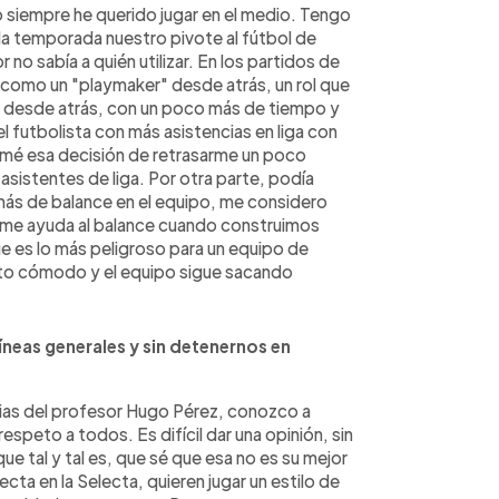
 siempre he querido jugar en el medio. Tengo
da temporada nuestro pivote al fútbol de
no sabía a quién utilizar. En los partidos de
 como un "playmaker" desde atrás, un rol que
dor desde atrás, con un poco más de tiempo y
el futbolista con más asistencias en liga con
omé esa decisión de retrasarme un poco
asistentes de liga. Por otra parte, podía
 más de balance en el equipo, me considero
 me ayuda al balance cuando construimos
e es lo más peligroso para un equipo de
to cómodo y el equipo sigue sacando
íneas generales y sin detenernos en
rias del profesor Hugo Pérez, conozco a
speto a todos. Es difícil dar una opinión, sin
e tal y tal es, que sé que esa no es su mejor
ecta en la Selecta, quieren jugar un estilo de