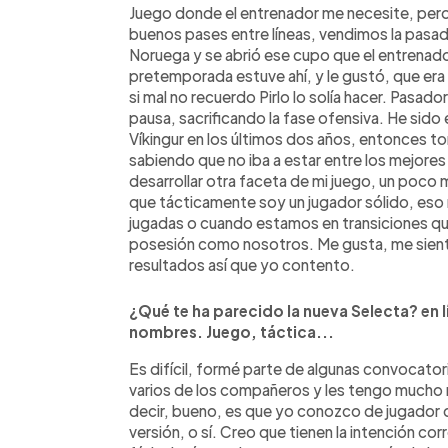
Juego donde el entrenador me necesite, pero
buenos pases entre líneas, vendimos la pasa
Noruega y se abrió ese cupo que el entrenador 
pretemporada estuve ahí, y le gustó, que era
si mal no recuerdo Pirlo lo solía hacer. Pasa
pausa, sacrificando la fase ofensiva. He sido 
Víkingur en los últimos dos años, entonces t
sabiendo que no iba a estar entre los mejores 
desarrollar otra faceta de mi juego, un poco
que tácticamente soy un jugador sólido, eso
jugadas o cuando estamos en transiciones qu
posesión como nosotros. Me gusta, me sien
resultados así que yo contento.
¿Qué te ha parecido la nueva Selecta? en l
nombres. Juego, táctica...
Es difícil, formé parte de algunas convocato
varios de los compañeros y les tengo mucho re
decir, bueno, es que yo conozco de jugador qu
versión, o sí. Creo que tienen la intención corr