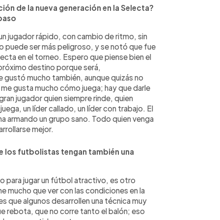
ción de la nueva generación en la Selecta?
 paso
un jugador rápido, con cambio de ritmo, sin
o puede ser más peligroso, y se notó que fue
lecta en el torneo. Espero que piense bien el
u próximo destino porque será,
 Me gustó mucho también, aunque quizás no
o me gusta mucho cómo juega; hay que darle
 gran jugador quien siempre rinde, quien
ga, un líder callado, un líder con trabajo. El
e ha armando un grupo sano. Todo quien venga
arrollarse mejor.
 los futbolistas tengan también una
 para jugar un fútbol atractivo, es otro
ene mucho que ver con las condiciones en la
es que algunos desarrollen una técnica muy
e rebota, que no corre tanto el balón; eso