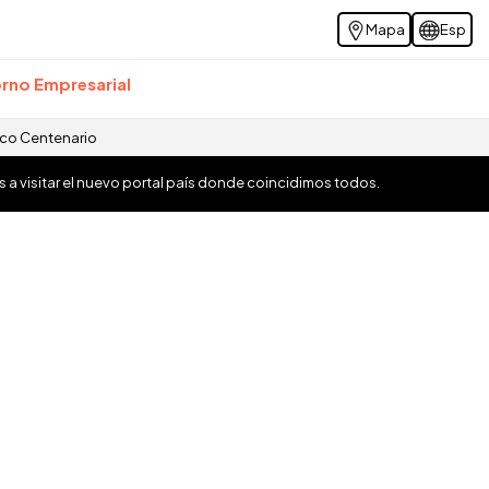
Mapa
Esp
rno Empresarial
ico Centenario
os a visitar el nuevo portal país donde coincidimos todos.