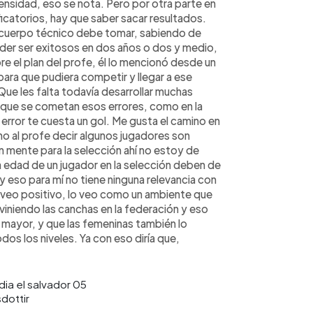
nsidad, eso se nota. Pero por otra parte en
icatorios, hay que saber sacar resultados.
 cuerpo técnico debe tomar, sabiendo de
er ser exitosos en dos años o dos y medio,
re el plan del profe, él lo mencionó desde un
ara que pudiera competir y llegar a ese
ue les falta todavía desarrollar muchas
e que se cometan esos errores, como en la
un error te cuesta un gol. Me gusta el camino en
ho al profe decir algunos jugadores son
n mente para la selección ahí no estoy de
edad de un jugador en la selección deben de
eso para mí no tiene ninguna relevancia con
 veo positivo, lo veo como un ambiente que
viniendo las canchas en la federación y eso
y mayor, y que las femeninas también lo
os los niveles. Ya con eso diría que,
dottir