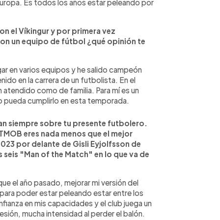
 Europa. Es todos los años estar peleando por
n el Víkingur y por primera vez
con un equipo de fútbol ¿qué opinión te
gar en varios equipos y he salido campeón
ido en la carrera de un futbolista. En el
 atendido como de familia. Para mí es un
ro pueda cumplirlo en esta temporada.
an siempre sobre tu presente futbolero.
 FOTMOB eres nada menos que el mejor
2023 por delante de Gisli Eyjolfsson de
s seis "Man of the Match" en lo que va de
que el año pasado, mejorar mi versión del
para poder estar peleando estar entre los
fianza en mis capacidades y el club juega un
sión, mucha intensidad al perder el balón.