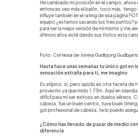
He cambiado mi posición en el campo, ahora 
entonces veo más el balón, toco más, tengo
influye también en el rating de esa página F
equipo ¿estamos sacando los tres puntos? p
para ser la mejor versión de mí mismo y me al
últimos años esté dando sus frutos esta cam
Foto: Cortesía de Jonina Gudbjorg Gudbjarts
Hasta hace unas semanas tu único gol en l
sensación extraña para ti, me imagino
Es atípico, sí, pero quizás es otra faceta de
provecho ya que mido 1.73m. Aquí en Islandia
difícil para mí ser exitoso en duelos aéreos
cabeza, fue un buen centro, tuve buen timing y
gol profesional de cabeza, te lo puedo asegura
¿Cómo has llevado de pasar de medio cen
diferencia