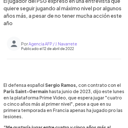
El jugador del PSG expresó en una entrevista que
quiere seguir jugando al máximo nivel por algunos
años más, a pesar de no tener mucha acción este
año
Por
Agencia AFP / J. Navarrete
Publicado el 12 de abril de 2022
0:00
►
Escuchar artículo
El defensa español
Sergio Ramos,
con contrato con el
París Saint-Germain
hasta junio de 2023, dijo este lunes
en la plataforma Prime Video, que espera jugar "cuatro
o cinco años más al primer nivel", pese a que en su
primera temporada en Francia apenas ha jugado pro las
lesiones.
"Me gustaría jugar entre cuatro y cinco años más al