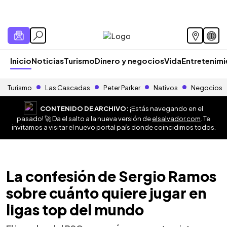
Inicio
Noticias
Turismo
Dinero y negocios
Vida
Entretenim
Turismo
Las Cascadas
Peter Parker
Nativos
Negocios
CONTENIDO DE ARCHIVO:
¡Estás navegando en el
pasado! 🚀 Da el salto a la nueva versión de
elsalvador.com
. Te
invitamos a visitar el nuevo portal país donde coincidimos todos.
La confesión de Sergio Ramos
sobre cuánto quiere jugar en
ligas top del mundo