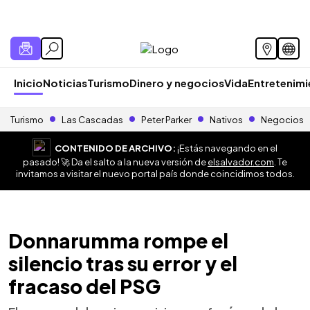
Inicio
Noticias
Turismo
Dinero y negocios
Vida
Entretenim
Turismo
Las Cascadas
Peter Parker
Nativos
Negocios
CONTENIDO DE ARCHIVO:
¡Estás navegando en el
pasado! 🚀 Da el salto a la nueva versión de
elsalvador.com
. Te
invitamos a visitar el nuevo portal país donde coincidimos todos.
Donnarumma rompe el
silencio tras su error y el
fracaso del PSG