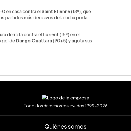
-0 en casa contra el
Saint Etienne
(18º), que
s partidos más decisivos de la lucha por la
dura derrota contra el
Lorient
(15º) en el
 gol de
Dango Ouattara
(90+5) y agota sus
Todos los derechos reservados 1999-2026
Quiénes somos