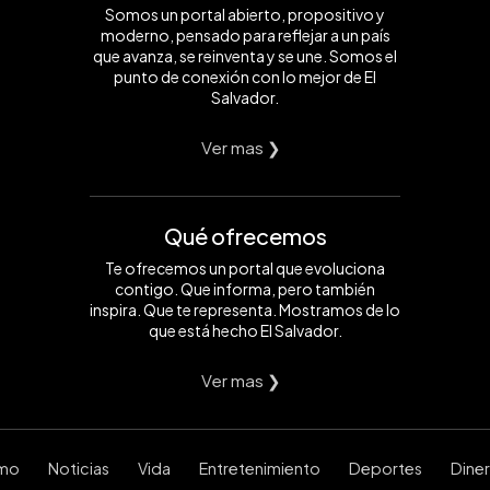
Somos un portal abierto, propositivo y
moderno, pensado para reflejar a un país
que avanza, se reinventa y se une. Somos el
punto de conexión con lo mejor de El
Salvador.
Ver mas ❯
Qué ofrecemos
Te ofrecemos un portal que evoluciona
contigo. Que informa, pero también
inspira. Que te representa. Mostramos de lo
que está hecho El Salvador.
Ver mas ❯
smo
Noticias
Vida
Entretenimiento
Deportes
Dine