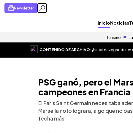
Newsletter
Inicio
Noticias
T
Turismo
La
CONTENIDO DE ARCHIVO:
¡Estás navegando en el
PSG ganó, pero el Mars
campeones en Francia
El París Saint Germain necesitaba ade
Marsella no lo lograra, algo que no pasó
fecha más