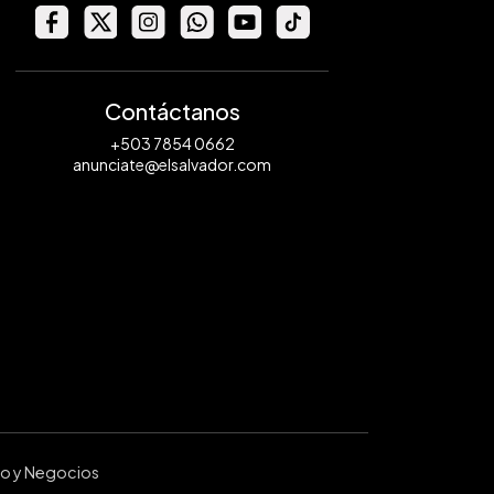
Contáctanos
+503 7854 0662
anunciate@elsalvador.com
ro y Negocios