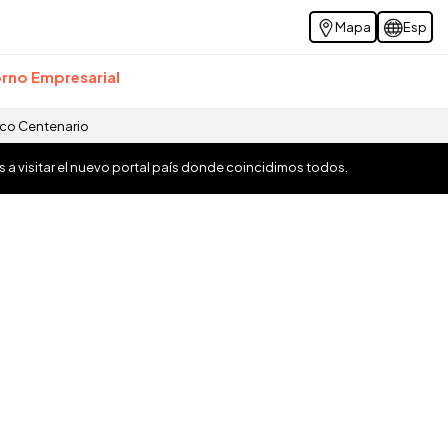
Mapa
Esp
rno Empresarial
ico Centenario
os a visitar el nuevo portal país donde coincidimos todos.