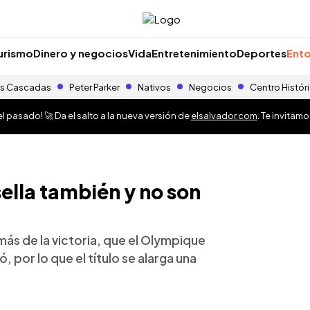
urismo
Dinero y negocios
Vida
Entretenimiento
Deportes
Ento
s Cascadas
Peter Parker
Nativos
Negocios
Centro Histór
 pasado! 🚀 Da el salto a la nueva versión de
elsalvador.com
. Te invitam
ella también y no son
más de la victoria, que el Olympique
, por lo que el título se alarga una