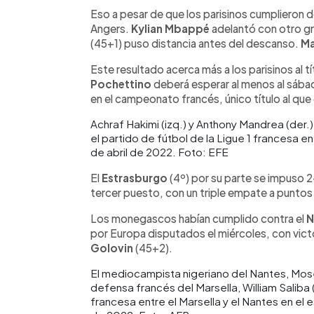
Eso a pesar de que los parisinos cumplieron 
Angers.
Kylian Mbappé
adelantó con otro gra
(45+1) puso distancia antes del descanso.
Ma
Este resultado acerca más a los parisinos al tí
Pochettino
deberá esperar al menos al sábad
en el campeonato francés, único título al que
Achraf Hakimi (izq.) y Anthony Mandrea (der.)
el partido de fútbol de la Ligue 1 francesa e
de abril de 2022. Foto: EFE
El
Estrasburgo
(4º) por su parte se impuso 2
tercer puesto, con un triple empate a punto
Los monegascos habían cumplido contra el
N
por Europa disputados el miércoles, con vict
Golovin
(45+2).
El mediocampista nigeriano del Nantes, Moses
defensa francés del Marsella, William Saliba (
francesa entre el Marsella y el Nantes en el 