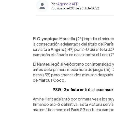
Por
Agencia AFP
Publicado el 20 de abril de 2022
0:00
Facebook
Twitter
►
Escuchar artículo
El
Olympique Marsella (2º)
impidió el miérco
la consecución adelantada del título del
Parí
su visita a
Angers
(14º) por 2-0 durante la 33
campeón el sábado en casa contra el Lens (7º
El Nantes llegó al Velódromo con intensidad y
antes de la primera media hora de juego (16).
penal (39) pero apenas dos minutos después (
de
Marcus Coco.
PSG: Golfista entró al ascensor 
Amine Harit adelantó por primera vez a los suyo
firmando el 3-2 definitiva. Esta victoria serví
matemáticamente el París SG no fuera camp