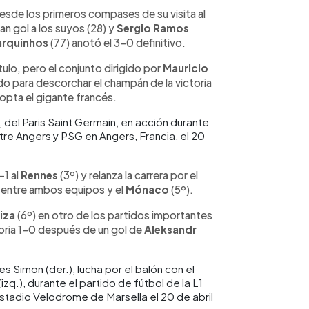
desde los primeros compases de su visita al
n gol a los suyos (28) y
Sergio Ramos
rquinhos
(77) anotó el 3-0 definitivo.
tulo, pero el conjunto dirigido por
Mauricio
o para descorchar el champán de la victoria
 opta el gigante francés.
, del Paris Saint Germain, en acción durante
ntre Angers y PSG en Angers, Francia, el 20
-1 al
Rennes
(3º) y relanza la carrera por el
s entre ambos equipos y el
Mónaco
(5º).
iza
(6º) en otro de los partidos importantes
oria 1-0 después de un gol de
Aleksandr
 Simon (der.), lucha por el balón con el
izq.), durante el partido de fútbol de la L1
estadio Velodrome de Marsella el 20 de abril