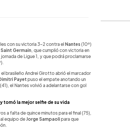
WhatsApp
Copiar link
les con su victoria 3-2 contra el
Nantes
(10º)
s Saint Germain
, que cumplió con victoria en
ª jornada de Ligue 1, y que podrá proclamarse
).
 el brasileño Andrei Girotto abrió el marcador
Dimitri Payet
puso el empate anotando un
41), el Nantes volvió a adelantarse con gol
y tomó la mejor selfie de su vida
s a falta de quince minutos para el final (75),
a al equipo de
Jorge Sampaoli
para que
eón.