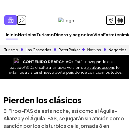
Inicio
Noticias
Turismo
Dinero y negocios
Vida
Entretenim
Turismo
Las Cascadas
Peter Parker
Nativos
Negocios
CONTENIDO DE ARCHIVO:
¡Estás navegando en el
pasado! 🚀 Da el salto a la nueva versión de
elsalvador.com
. Te
invitamos a visitar el nuevo portal país donde coincidimos todos.
Pierden los clásicos
El Firpo-FAS de esta noche, así como el Águila-
Alianza y el Águila-FAS, se jugarán sin afición como
sanción por los disturbios de la jornada 8 en