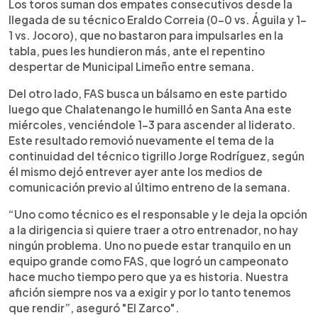
Los toros suman dos empates consecutivos desde la
llegada de su técnico Eraldo Correia (0-0 vs. Águila y 1-
1 vs. Jocoro), que no bastaron para impulsarles en la
tabla, pues les hundieron más, ante el repentino
despertar de Municipal Limeño entre semana.
Del otro lado, FAS busca un bálsamo en este partido
luego que Chalatenango le humilló en Santa Ana este
miércoles, venciéndole 1-3 para ascender al liderato.
Este resultado removió nuevamente el tema de la
continuidad del técnico tigrillo Jorge Rodríguez, según
él mismo dejó entrever ayer ante los medios de
comunicación previo al último entreno de la semana.
“Uno como técnico es el responsable y le deja la opción
a la dirigencia si quiere traer a otro entrenador, no hay
ningún problema. Uno no puede estar tranquilo en un
equipo grande como FAS, que logró un campeonato
hace mucho tiempo pero que ya es historia. Nuestra
afición siempre nos va a exigir y por lo tanto tenemos
que rendir”, aseguró "El Zarco".