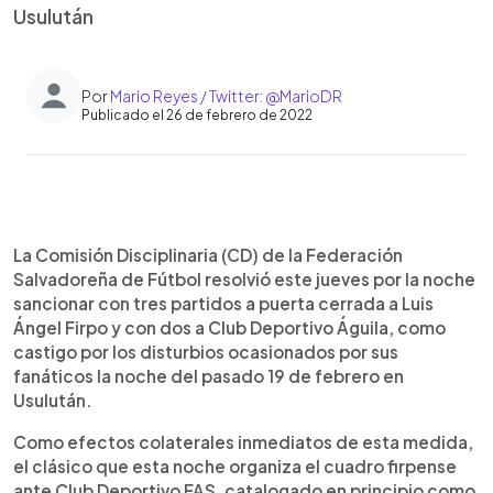
Usulután
Por
Mario Reyes / Twitter: @MarioDR
Publicado el 26 de febrero de 2022
0:00
►
Escuchar artículo
La Comisión Disciplinaria (CD) de la Federación
Salvadoreña de Fútbol resolvió este jueves por la noche
sancionar con tres partidos a puerta cerrada a Luis
Ángel Firpo y con dos a Club Deportivo Águila, como
castigo por los disturbios ocasionados por sus
fanáticos la noche del pasado 19 de febrero en
Usulután.
Como efectos colaterales inmediatos de esta medida,
el clásico que esta noche organiza el cuadro firpense
ante Club Deportivo FAS, catalogado en principio como