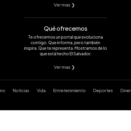
Ver mas ❯
Qué ofrecemos
Te ofrecemos un portal que evoluciona
contigo. Que informa, pero también
inspira. Que te representa. Mostramos de lo
que está hecho El Salvador.
Ver mas ❯
smo
Noticias
Vida
Entretenimiento
Deportes
Dine