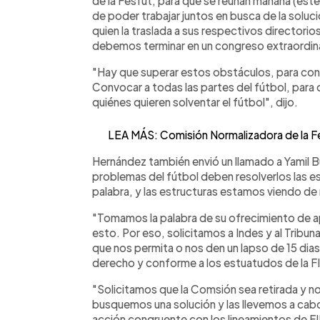
de la Fesfut, para que se reúnan mañana (est
de poder trabajar juntos en busca de la soluci
quien la traslada a sus respectivos directorios,
debemos terminar en un congreso extraordin
"Hay que superar estos obstáculos, para con
Convocar a todas las partes del fútbol, par
quiénes quieren solventar el fútbol", dijo.
LEA MÁS: Comisión Normalizadora de la Fes
Hernández también envió un llamado a Yamil Buk
problemas del fútbol deben resolverlos las e
palabra, y las estructuras estamos viendo de
"Tomamos la palabra de su ofrecimiento de ap
esto. Por eso, solicitamos a Indes y al Tribuna
que nos permita o nos den un lapso de 15 dias
derecho y conforme a los estuatudos de la FI
"Solicitamos que la Comsión sea retirada y nos
busquemos una solución y las llevemos a cab
acción congruente con los lineamientos de FI