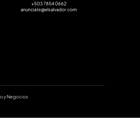
+503 7854 0662
anunciate@elsalvador.com
ro y Negocios