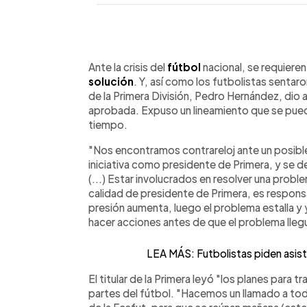
0:00
Facebook
Twitter
►
Escuchar artículo
Ante la crisis del
fútbol
nacional, se requieren
solución
. Y, así como los futbolistas sentar
de la Primera División, Pedro Hernández, dio 
aprobada. Expuso un lineamiento que se puede
tiempo.
"Nos encontramos contrareloj ante un posible
iniciativa como presidente de Primera, y se d
(...) Estar involucrados en resolver una probl
calidad de presidente de Primera, es respons
presión aumenta, luego el problema estalla y
hacer acciones antes de que el problema lleg
LEA MÁS: Futbolistas piden asisten
El titular de la Primera leyó "los planes para 
partes del fútbol. "Hacemos un llamado a t