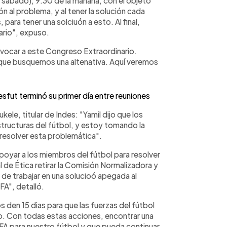
e sábado), 9:30 de la mañana, con el objeto
ón al problema, y al tener la solución cada
 para tener una solciuón a esto. Al final,
ario", expuso.
vocar a este Congreso Extraordinario.
a que busquemos una altenativa. Aquí veremos
fut terminó su primer día entre reuniones
ele, titular de Indes: "Yamil dijo que los
structuras del fútbol, y estoy tomando la
 resolver esta problemática".
oyar a los miembros del fútbol para resolver
l de Ética retirar la Comisión Normalizadora y
 de trabajar en una solucioó apegada al
FA", detalló.
 den 15 dias para que las fuerzas del fútbol
o. Con todas estas acciones, encontrar una
FA para nuestro fútbol y que pueda continuar