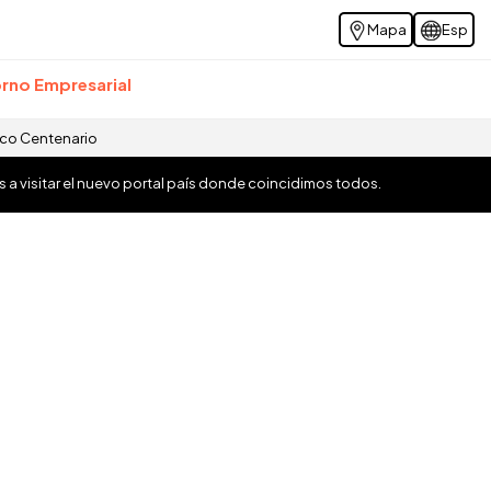
Mapa
Esp
rno Empresarial
ico Centenario
os a visitar el nuevo portal país donde coincidimos todos.