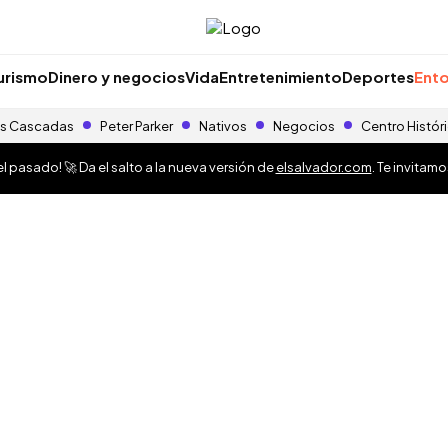
urismo
Dinero y negocios
Vida
Entretenimiento
Deportes
Ento
s Cascadas
Peter Parker
Nativos
Negocios
Centro Histór
 pasado! 🚀 Da el salto a la nueva versión de
elsalvador.com
. Te invitam