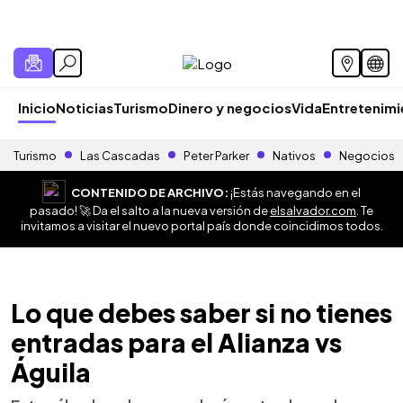
Inicio
Noticias
Turismo
Dinero y negocios
Vida
Entretenim
Turismo
Las Cascadas
Peter Parker
Nativos
Negocios
CONTENIDO DE ARCHIVO:
¡Estás navegando en el
pasado! 🚀 Da el salto a la nueva versión de
elsalvador.com
. Te
invitamos a visitar el nuevo portal país donde coincidimos todos.
Lo que debes saber si no tienes
entradas para el Alianza vs
Águila