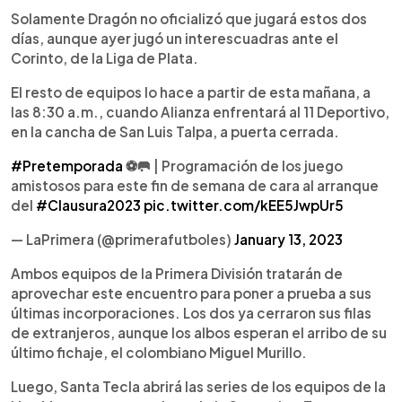
Solamente Dragón no oficializó que jugará estos dos
días, aunque ayer jugó un interescuadras ante el
Corinto, de la Liga de Plata.
El resto de equipos lo hace a partir de esta mañana, a
las 8:30 a.m., cuando Alianza enfrentará al 11 Deportivo,
en la cancha de San Luis Talpa, a puerta cerrada.
#Pretemporada
⚽️🥅 | Programación de los juego
amistosos para este fin de semana de cara al arranque
del
#Clausura2023
pic.twitter.com/kEE5JwpUr5
— LaPrimera (@primerafutboles)
January 13, 2023
Ambos equipos de la Primera División tratarán de
aprovechar este encuentro para poner a prueba a sus
últimas incorporaciones. Los dos ya cerraron sus filas
de extranjeros, aunque los albos esperan el arribo de su
último fichaje, el colombiano Miguel Murillo.
Luego, Santa Tecla abrirá las series de los equipos de la