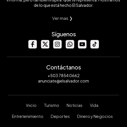
de lo que está hecho El Salvador.
Ver mas ❯
Síguenos
Contáctanos
+503 7854 0662
anunciate@elsalvador.com
Inicio
Turismo
Noticias
Vida
Entretenimiento
Deportes
Dinero y Negocios