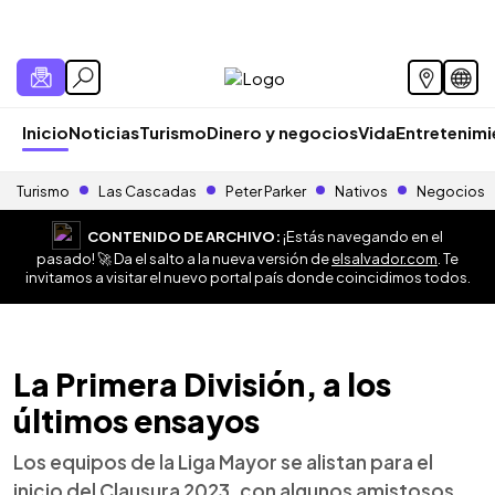
Inicio
Noticias
Turismo
Dinero y negocios
Vida
Entretenim
Turismo
Las Cascadas
Peter Parker
Nativos
Negocios
CONTENIDO DE ARCHIVO:
¡Estás navegando en el
pasado! 🚀 Da el salto a la nueva versión de
elsalvador.com
. Te
invitamos a visitar el nuevo portal país donde coincidimos todos.
La Primera División, a los
últimos ensayos
Los equipos de la Liga Mayor se alistan para el
inicio del Clausura 2023, con algunos amistosos.