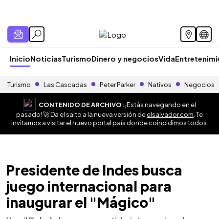
Inicio
Noticias
Turismo
Dinero y negocios
Vida
Entretenim
Turismo
Las Cascadas
Peter Parker
Nativos
Negocios
CONTENIDO DE ARCHIVO:
¡Estás navegando en el
pasado! 🚀 Da el salto a la nueva versión de
elsalvador.com
. Te
invitamos a visitar el nuevo portal país donde coincidimos todos.
Presidente de Indes busca
juego internacional para
inaugurar el "Mágico"