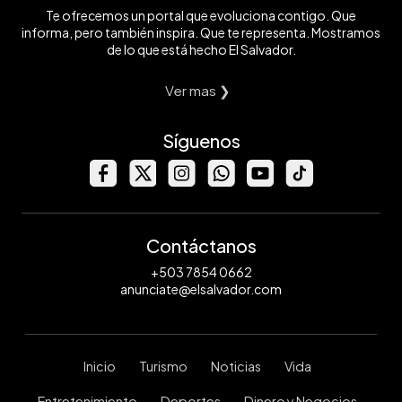
Te ofrecemos un portal que evoluciona contigo. Que
informa, pero también inspira. Que te representa. Mostramos
de lo que está hecho El Salvador.
Ver mas ❯
Síguenos
Contáctanos
+503 7854 0662
anunciate@elsalvador.com
Inicio
Turismo
Noticias
Vida
Entretenimiento
Deportes
Dinero y Negocios