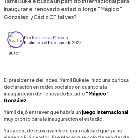
Yamil Bukele busca un partido internacional para
inaugurar el renovado estadio Jorge "Mágico"
González, ¿Cádiz CF tal vez?
Por
Fernando Medina
Publicado el 11 de junio de 2023
0:00
►
Escuchar artículo
El presidente del Indes, Yamil Bukele, hizo una curiosa
declaración en redes sociales en cuanto a la
inauguración del renovado Estadio
"Mágico"
González
.
Yamil dejó entrever que habría un
juego internacional
muy pronto para la inauguración el estadio.
Ya saben, de esos rivales de gran calidad que ya no
vienen a El Salvador. Ese placer que solo tienen desde