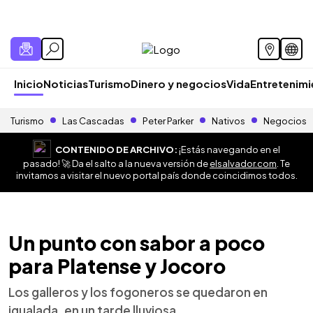
Inicio
Noticias
Turismo
Dinero y negocios
Vida
Entretenim
Turismo
Las Cascadas
Peter Parker
Nativos
Negocios
CONTENIDO DE ARCHIVO:
¡Estás navegando en el
pasado! 🚀 Da el salto a la nueva versión de
elsalvador.com
. Te
invitamos a visitar el nuevo portal país donde coincidimos todos.
Un punto con sabor a poco
para Platense y Jocoro
Los galleros y los fogoneros se quedaron en
igualada, en un tarde lluviosa