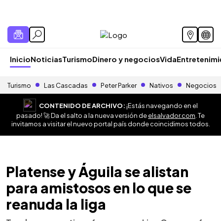
Inicio
Noticias
Turismo
Dinero y negocios
Vida
Entretenim
Turismo
Las Cascadas
Peter Parker
Nativos
Negocios
CONTENIDO DE ARCHIVO:
¡Estás navegando en el
pasado! 🚀 Da el salto a la nueva versión de
elsalvador.com
. Te
invitamos a visitar el nuevo portal país donde coincidimos todos.
Platense y Águila se alistan
para amistosos en lo que se
reanuda la liga