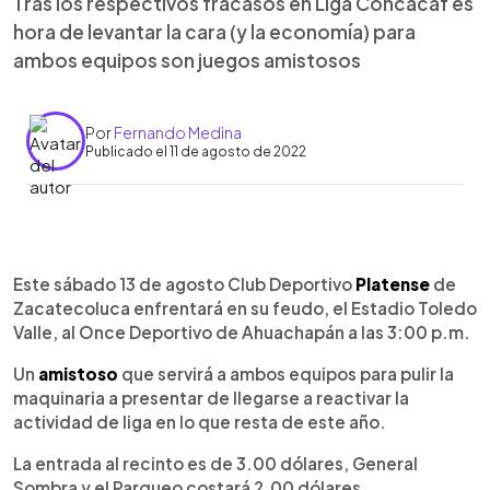
Tras los respectivos fracasos en Liga Concacaf es
hora de levantar la cara (y la economía) para
ambos equipos son juegos amistosos
Por
Fernando Medina
Publicado el 11 de agosto de 2022
0:00
►
Escuchar artículo
Este sábado 13 de agosto Club Deportivo
Platense
de
Zacatecoluca enfrentará en su feudo, el Estadio Toledo
Valle, al Once Deportivo de Ahuachapán a las 3:00 p.m.
Un
amistoso
que servirá a ambos equipos para pulir la
maquinaria a presentar de llegarse a reactivar la
actividad de liga en lo que resta de este año.
La entrada al recinto es de 3.00 dólares, General
Sombra y el Parqueo costará 2.00 dólares.