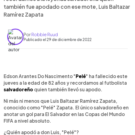
también fue apodado con ese mote, Luis Baltazar
Ramírez Zapata
Por
Robbie Ruud
Publicado el 29 de diciembre de 2022
0:00
►
Escuchar artículo
Edson Arantes Do Nascimento "
Pelé
" ha fallecido este
jueves a la edad de 82 años y recordamos al futbolista
salvadoreño
quien también llevó su apodo.
Ni más ni menos que Luis Baltazar Ramírez Zapata,
conocido como "Pelé" Zapata. El único salvadoreño en
anotar un gol para El Salvador en las Copas del Mundo
FIFA a nivel absoluto.
¿Quién apodó a don Luis, "Pelé"?