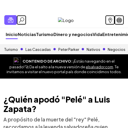
Inicio
Noticias
Turismo
Dinero y negocios
Vida
Entretenim
Turismo
Las Cascadas
Peter Parker
Nativos
Negocios
CONTENIDO DE ARCHIVO:
¡Estás navegando en el
pasado! 🚀 Da el salto a la nueva versión de
elsalvador.com
. Te
invitamos a visitar el nuevo portal país donde coincidimos todos.
¿Quién apodó "Pelé" a Luis
Zapata?
A propósito de la muerte del "rey" Pelé,
recordamos a la leyenda salvadoreña quien