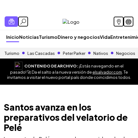
Inicio
Noticias
Turismo
Dinero y negocios
Vida
Entretenim
Turismo
Las Cascadas
Peter Parker
Nativos
Negocios
CONTENIDO DE ARCHIVO:
¡Estás navegando en el
pasado! 🚀 Da el salto a la nueva versión de
elsalvador.com
. Te
invitamos a visitar el nuevo portal país donde coincidimos todos.
Santos avanza en los
preparativos del velatorio de
Pelé