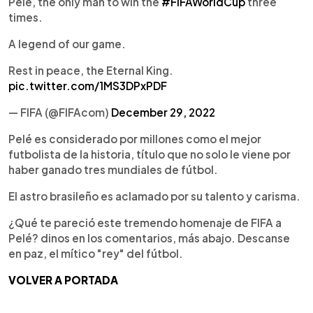
Pelé, the only man to win the
#FIFAWorldCup
three
times.
A legend of our game.
Rest in peace, the Eternal King.
pic.twitter.com/1MS3DPxPDF
— FIFA (@FIFAcom)
December 29, 2022
Pelé es considerado por millones como el mejor
futbolista de la historia, título que no solo le viene por
haber ganado tres mundiales de fútbol.
El astro brasileño es aclamado por su talento y carisma.
¿Qué te pareció este tremendo homenaje de FIFA a
Pelé? dinos en los comentarios, más abajo. Descanse
en paz, el mítico "rey" del fútbol.
VOLVER A PORTADA