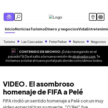
Inicio
Noticias
Turismo
Dinero y negocios
Vida
Entretenim
Turismo
Las Cascadas
Peter Parker
Nativos
Negocios
CONTENIDO DE ARCHIVO:
¡Estás navegando en el
pasado! 🚀 Da el salto a la nueva versión de
elsalvador.com
. Te
invitamos a visitar el nuevo portal país donde coincidimos todos.
VIDEO. El asombroso
homenaje de FIFA a Pelé
FIFA rindió un sentido homenaje a Pelé con un muy
video especial tras su muerte, "O'Rei" fue