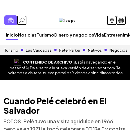
Inicio
Noticias
Turismo
Dinero y negocios
Vida
Entretenim
Turismo
Las Cascadas
Peter Parker
Nativos
Negocios
CONTENIDO DE ARCHIVO:
¡Estás navegando en el
pasado! 🚀 Da el salto a la nueva versión de
elsalvador.com
. Te
invitamos a visitar el nuevo portal país donde coincidimos todos.
Cuando Pelé celebró en El
Salvador
FOTOS. Pelé tuvo una visita agridulce en 1966,
pero ya en 1971 le tocó celebrar a "O'Rei" y contra