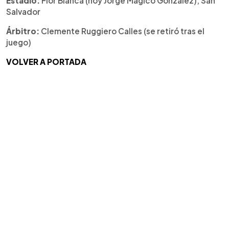
Estadio:
Flor Blanca (hoy Jorge Mágico González), San
Salvador
Árbitro:
Clemente Ruggiero Calles (se retiró tras el
juego)
VOLVER A PORTADA