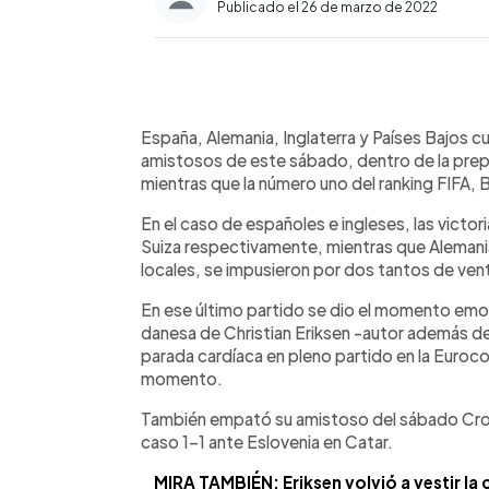
Publicado el 26 de marzo de 2022
0:00
Facebook
Twitter
►
Escuchar artículo
España, Alemania, Inglaterra y Países Bajos c
amistosos de este sábado, dentro de la prep
mientras que la número uno del ranking FIFA, 
En el caso de españoles e ingleses, las victor
Suiza respectivamente, mientras que Aleman
locales, se impusieron por dos tantos de vent
En ese último partido se dio el momento emoti
danesa de Christian Eriksen -autor además d
parada cardíaca en pleno partido en la Euroco
momento.
También empató su amistoso del sábado Cro
caso 1-1 ante Eslovenia en Catar.
MIRA TAMBIÉN: Eriksen volvió a vestir l