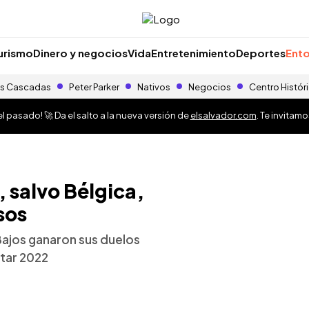
urismo
Dinero y negocios
Vida
Entretenimiento
Deportes
Ento
s Cascadas
Peter Parker
Nativos
Negocios
Centro Histór
 pasado! 🚀 Da el salto a la nueva versión de
elsalvador.com
. Te invitam
, salvo Bélgica,
sos
 Bajos ganaron sus duelos
tar 2022