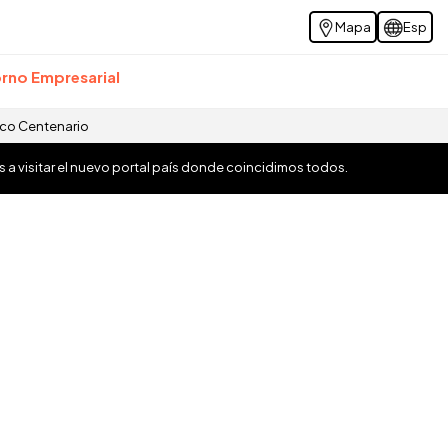
Mapa
Esp
rno Empresarial
ico Centenario
os a visitar el nuevo portal país donde coincidimos todos.