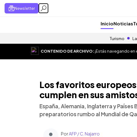
Newsletter
Inicio
Noticias
T
Turismo
La
CONTENIDO DE ARCHIVO:
¡Estás navegando en el
Los favoritos europeos
cumplen en sus amisto
España, Alemania, Inglaterra y Países
preparatorios rumbo al Mundial de Qa
Por
AFP / C. Najarro