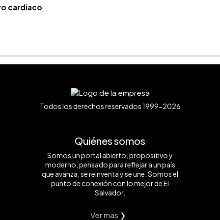
aro cardiaco
Todos los derechos reservados 1999-2026
Quiénes somos
Somos un portal abierto, propositivo y
moderno, pensado para reflejar a un país
que avanza, se reinventa y se une. Somos el
punto de conexión con lo mejor de El
Salvador.
Ver mas ❯