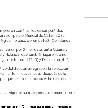
WhatsApp
Copiar link
umplieron con triunfos en sus partidos
aración para el Mundial de Catar-2022,
Bélgica, no pasó del empate 2-2 en Irlanda.
ias fueron por 2-1 en casa, ante Albania y
ia y Holanda, que también jugaron como
aja, contra Israel (2-0) y Dinamarca (4-2).
vo del día, con el regreso a la selección
e un tanto-, nueve meses después de la
pa, que hizo temer por su vida en un primer
acia, vigente subcampeona del mundo, en su
a camiseta de Dinamarca a nueve meses de